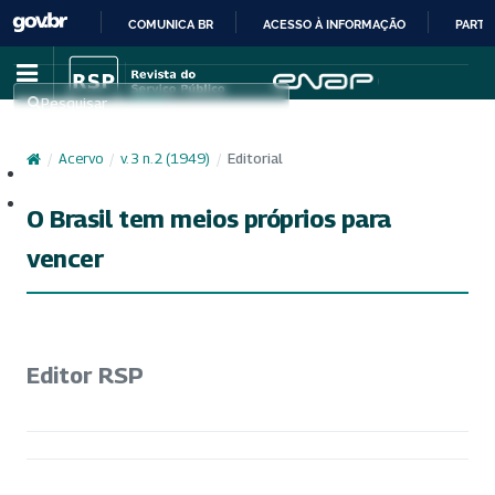
COMUNICA BR
ACESSO À INFORMAÇÃO
PARTI
IR
PARA
Pesquisar
O
CONTEÚDO
/
Acervo
/
v. 3 n. 2 (1949)
/
Editorial
Cadastro
Acesso
O Brasil tem meios próprios para
vencer
Editor RSP