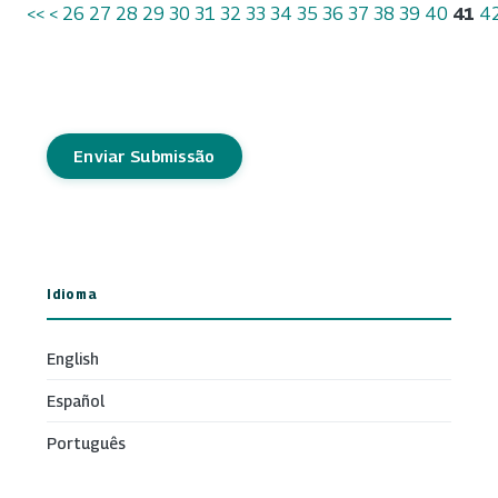
<<
<
26
27
28
29
30
31
32
33
34
35
36
37
38
39
40
41
4
Enviar Submissão
Idioma
English
Español
Português