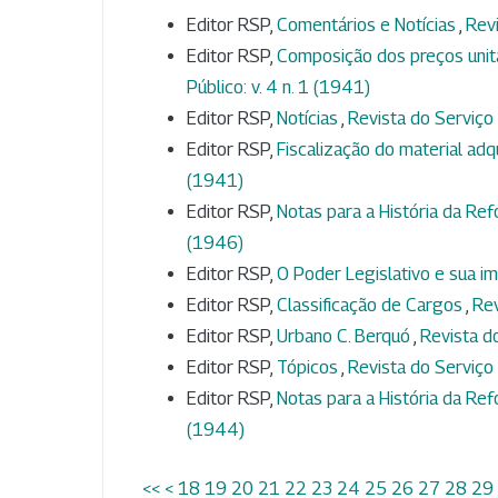
Editor RSP,
Comentários e Notícias
,
Revi
Editor RSP,
Composição dos preços unit
Público: v. 4 n. 1 (1941)
Editor RSP,
Notícias
,
Revista do Serviço 
Editor RSP,
Fiscalização do material adq
(1941)
Editor RSP,
Notas para a História da Ref
(1946)
Editor RSP,
O Poder Legislativo e sua im
Editor RSP,
Classificação de Cargos
,
Rev
Editor RSP,
Urbano C. Berquó
,
Revista do
Editor RSP,
Tópicos
,
Revista do Serviço P
Editor RSP,
Notas para a História da Ref
(1944)
<<
<
18
19
20
21
22
23
24
25
26
27
28
29