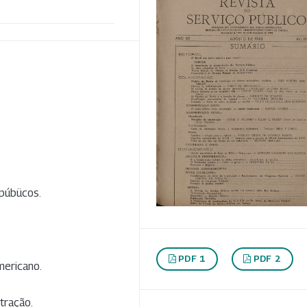
 púbücos.
PDF 1
PDF 2
mericano.
tração.