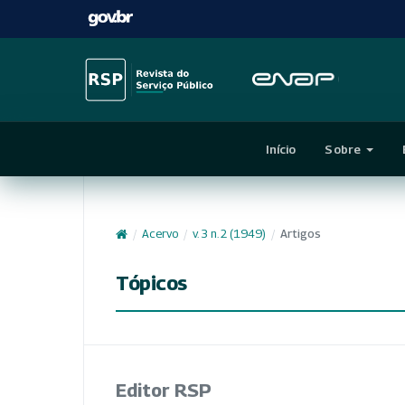
Início
Sobre
/
Acervo
/
v. 3 n. 2 (1949)
/
Artigos
Tópicos
Editor RSP