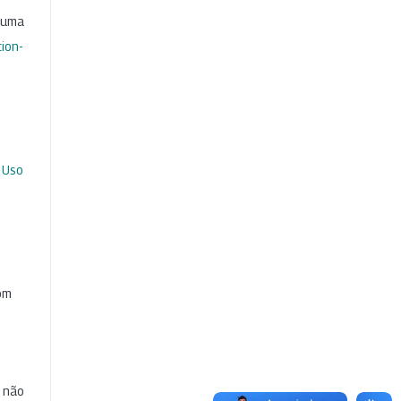
b uma
ion-
 Uso
com
e não