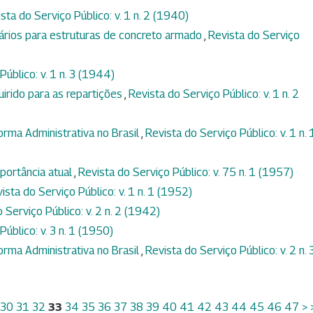
sta do Serviço Público: v. 1 n. 2 (1940)
ários para estruturas de concreto armado
,
Revista do Serviço
Público: v. 1 n. 3 (1944)
uirido para as repartições
,
Revista do Serviço Público: v. 1 n. 2
orma Administrativa no Brasil
,
Revista do Serviço Público: v. 1 n. 
portância atual
,
Revista do Serviço Público: v. 75 n. 1 (1957)
ista do Serviço Público: v. 1 n. 1 (1952)
 Serviço Público: v. 2 n. 2 (1942)
úblico: v. 3 n. 1 (1950)
orma Administrativa no Brasil
,
Revista do Serviço Público: v. 2 n. 
30
31
32
33
34
35
36
37
38
39
40
41
42
43
44
45
46
47
>