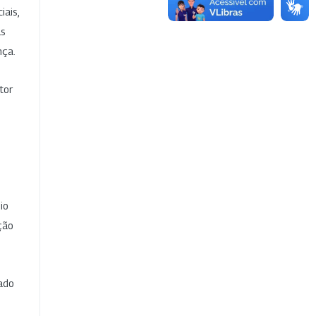
iais,
as
nça.
tor
io
ção
cado
e