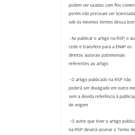
podem ser usadas com fins comerc
porém não precisam ser licenciad
sob os mesmos termos dessa lice
- Ao publicar o artigo na RSP, o au
cede e transfere para a ENAP os
direitos autorais patrimoniais
referentes ao artigo.
- O artigo publicado na RSP não
poderá ser divulgado em outro me
sem a devida referência à publica
de origem.
- O autor que tiver o artigo publi
na RSP deverá assinar o Termo d