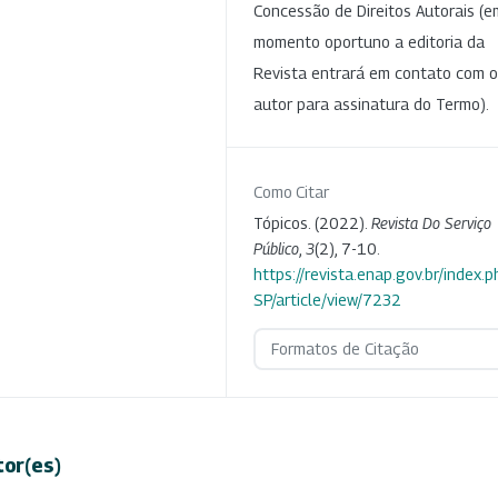
Concessão de Direitos Autorais (e
momento oportuno a editoria da
Revista entrará em contato com o
autor para assinatura do Termo).
Como Citar
Tópicos. (2022).
Revista Do Serviço
Público
,
3
(2), 7-10.
https://revista.enap.gov.br/index.p
SP/article/view/7232
Formatos de Citação
tor(es)