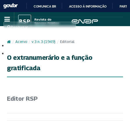
COMUNICA BR
ACESSO À INFORMAÇÃO
PARTI
IR
PARA
Pesquisar
O
CONTEÚDO
/
Acervo
/
v. 3 n. 3 (1949)
/
Editorial
Cadastro
Acesso
O extranumerário e a função
gratificada
Editor RSP