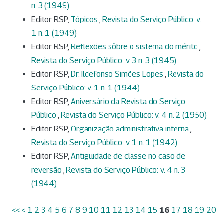
n. 3 (1949)
Editor RSP,
Tópicos
,
Revista do Serviço Público: v.
1 n. 1 (1949)
Editor RSP,
Reflexões sôbre o sistema do mérito
,
Revista do Serviço Público: v. 3 n. 3 (1945)
Editor RSP,
Dr. Ildefonso Simões Lopes
,
Revista do
Serviço Público: v. 1 n. 1 (1944)
Editor RSP,
Aniversário da Revista do Serviço
Público
,
Revista do Serviço Público: v. 4 n. 2 (1950)
Editor RSP,
Organização administrativa interna
,
Revista do Serviço Público: v. 1 n. 1 (1942)
Editor RSP,
Antiguidade de classe no caso de
reversão
,
Revista do Serviço Público: v. 4 n. 3
(1944)
<<
<
1
2
3
4
5
6
7
8
9
10
11
12
13
14
15
16
17
18
19
20