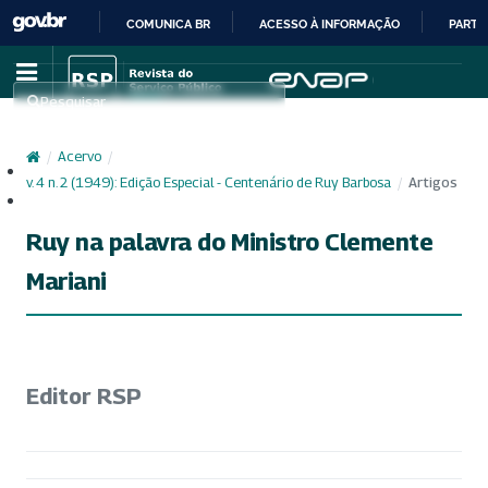
COMUNICA BR
ACESSO À INFORMAÇÃO
PARTI
IR
PARA
Pesquisar
O
CONTEÚDO
/
Acervo
/
Cadastro
v. 4 n. 2 (1949): Edição Especial - Centenário de Ruy Barbosa
/
Artigos
Acesso
Ruy na palavra do Ministro Clemente
Mariani
Editor RSP