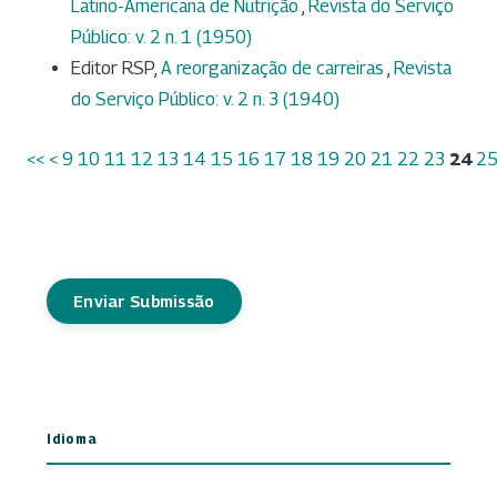
Latino-Americana de Nutrição
,
Revista do Serviço
Público: v. 2 n. 1 (1950)
Editor RSP,
A reorganização de carreiras
,
Revista
do Serviço Público: v. 2 n. 3 (1940)
<<
<
9
10
11
12
13
14
15
16
17
18
19
20
21
22
23
24
2
Enviar Submissão
Idioma