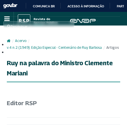
COMUNICA BR
ACESSO À INFORMAÇÃO
PARTI
IR
PARA
Pesquisar
O
CONTEÚDO
/
Acervo
/
Cadastro
v. 4 n. 2 (1949): Edição Especial - Centenário de Ruy Barbosa
/
Artigos
Acesso
Ruy na palavra do Ministro Clemente
Mariani
Editor RSP