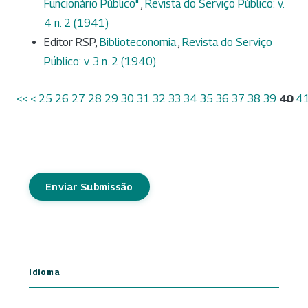
Funcionário Público"
,
Revista do Serviço Público: v.
4 n. 2 (1941)
Editor RSP,
Biblioteconomia
,
Revista do Serviço
Público: v. 3 n. 2 (1940)
<<
<
25
26
27
28
29
30
31
32
33
34
35
36
37
38
39
40
4
Enviar Submissão
Idioma