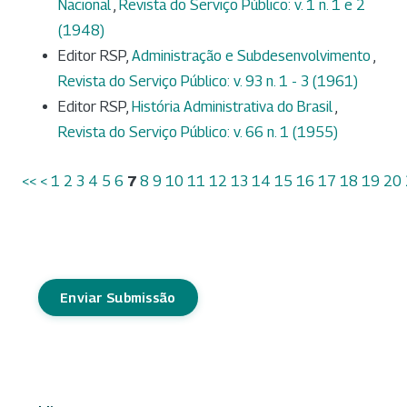
Nacional
,
Revista do Serviço Público: v. 1 n. 1 e 2
(1948)
Editor RSP,
Administração e Subdesenvolvimento
,
Revista do Serviço Público: v. 93 n. 1 - 3 (1961)
Editor RSP,
História Administrativa do Brasil
,
Revista do Serviço Público: v. 66 n. 1 (1955)
<<
<
1
2
3
4
5
6
7
8
9
10
11
12
13
14
15
16
17
18
19
20
Enviar Submissão