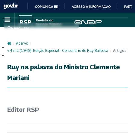
COMUNICA BR
ACESSO À INFORMAÇÃO
PARTI
IR
PARA
Pesquisar
O
CONTEÚDO
/
Acervo
/
Cadastro
v. 4 n. 2 (1949): Edição Especial - Centenário de Ruy Barbosa
/
Artigos
Acesso
Ruy na palavra do Ministro Clemente
Mariani
Editor RSP