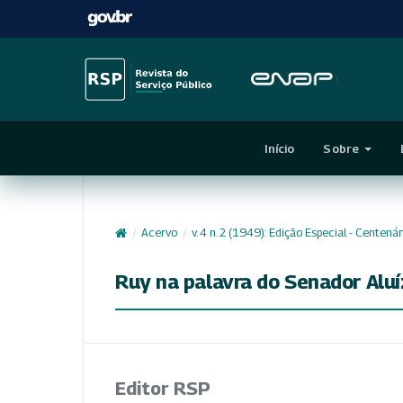
Início
Sobre
/
Acervo
/
v. 4 n. 2 (1949): Edição Especial - Centen
Ruy na palavra do Senador Aluí
Editor RSP