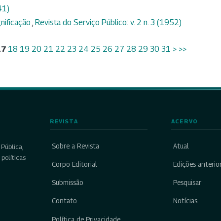
41)
gnificação
,
Revista do Serviço Público: v. 2 n. 3 (1952)
17
18
19
20
21
22
23
24
25
26
27
28
29
30
31
>
>>
REVISTA
ACERVO
Sobre a Revista
Atual
Pública,
políticas
Corpo Editorial
Edições anterio
Submissão
Pesquisar
Contato
Notícias
Política de Privacidade