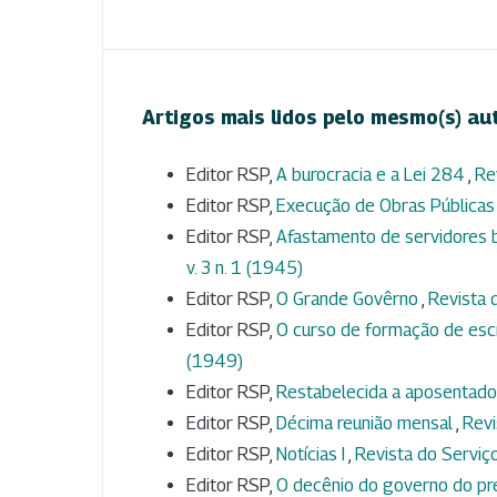
Artigos mais lidos pelo mesmo(s) au
Editor RSP,
A burocracia e a Lei 284
,
Re
Editor RSP,
Execução de Obras Pública
Editor RSP,
Afastamento de servidores b
v. 3 n. 1 (1945)
Editor RSP,
O Grande Govêrno
,
Revista d
Editor RSP,
O curso de formação de esc
(1949)
Editor RSP,
Restabelecida a aposentado
Editor RSP,
Décima reunião mensal
,
Revi
Editor RSP,
Notícias I
,
Revista do Serviço
Editor RSP,
O decênio do governo do pre