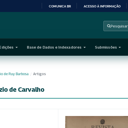
COMUNICA BR
ACESSO À INFORMAÇÃO
IR
PARA
Pesquisar
O
CONTEÚDO
Edições
Base de Dados e Indexadores
Submissões
ário de Ruy Barbosa
/
Artigos
zio de Carvalho