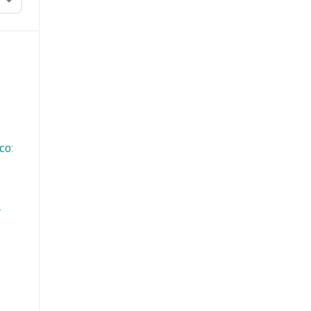
co:
2