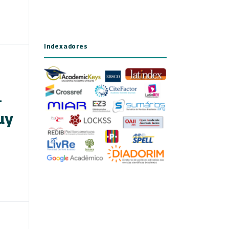
Indexadores
-
uy