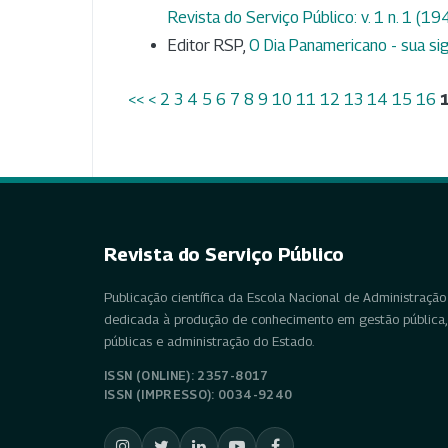
Revista do Serviço Público: v. 1 n. 1 (19
Editor RSP,
O Dia Panamericano - sua si
<<
<
2
3
4
5
6
7
8
9
10
11
12
13
14
15
16
Revista do Serviço Público
Publicação científica da Escola Nacional de Administração 
dedicada à produção de conhecimento em gestão pública, 
públicas e administração do Estado.
ISSN (ONLINE): 2357-8017
ISSN (IMPRESSO): 0034-9240