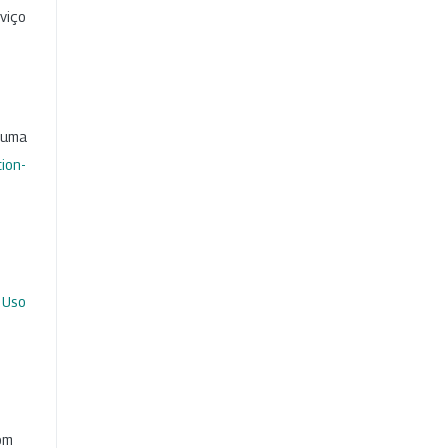
viço
b uma
ion-
 Uso
com