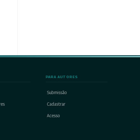
PARA AUTORES
Submissão
res
Cadastrar
Acesso