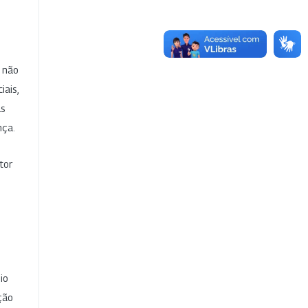
e não
iais,
as
nça.
tor
io
ção