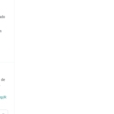
cado
e
m
 de
o
hp/R