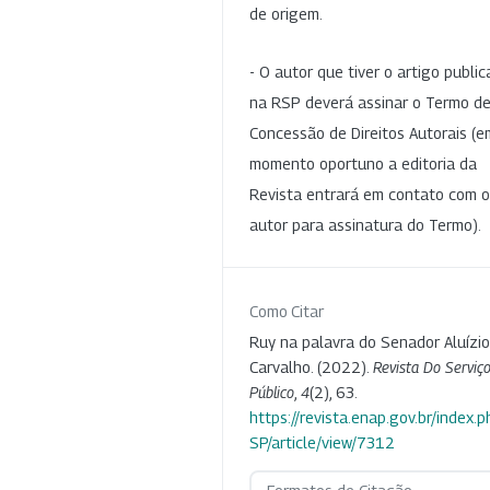
de origem.
- O autor que tiver o artigo publi
na RSP deverá assinar o Termo d
Concessão de Direitos Autorais (e
momento oportuno a editoria da
Revista entrará em contato com o
autor para assinatura do Termo).
Como Citar
Ruy na palavra do Senador Aluízio
Carvalho. (2022).
Revista Do Serviç
Público
,
4
(2), 63.
https://revista.enap.gov.br/index.p
SP/article/view/7312