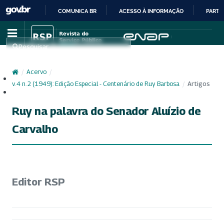
COMUNICA BR
ACESSO À INFORMAÇÃO
PARTI
IR
PARA
Pesquisar
O
CONTEÚDO
/
Acervo
/
Cadastro
v. 4 n. 2 (1949): Edição Especial - Centenário de Ruy Barbosa
/
Artigos
Acesso
Ruy na palavra do Senador Aluízio de
Carvalho
Editor RSP