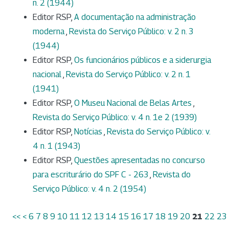
n. 2 (1944)
Editor RSP,
A documentação na administração
moderna
,
Revista do Serviço Público: v. 2 n. 3
(1944)
Editor RSP,
Os funcionários públicos e a siderurgia
nacional
,
Revista do Serviço Público: v. 2 n. 1
(1941)
Editor RSP,
O Museu Nacional de Belas Artes
,
Revista do Serviço Público: v. 4 n. 1e 2 (1939)
Editor RSP,
Notícias
,
Revista do Serviço Público: v.
4 n. 1 (1943)
Editor RSP,
Questões apresentadas no concurso
para escriturário do SPF C - 263
,
Revista do
Serviço Público: v. 4 n. 2 (1954)
<<
<
6
7
8
9
10
11
12
13
14
15
16
17
18
19
20
21
22
23