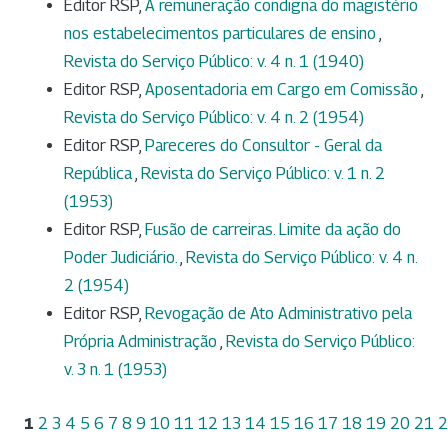
Editor RSP,
A remuneração condigna do magistério
nos estabelecimentos particulares de ensino
,
Revista do Serviço Público: v. 4 n. 1 (1940)
Editor RSP,
Aposentadoria em Cargo em Comissão
,
Revista do Serviço Público: v. 4 n. 2 (1954)
Editor RSP,
Pareceres do Consultor - Geral da
República
,
Revista do Serviço Público: v. 1 n. 2
(1953)
Editor RSP,
Fusão de carreiras. Limite da ação do
Poder Judiciário.
,
Revista do Serviço Público: v. 4 n.
2 (1954)
Editor RSP,
Revogação de Ato Administrativo pela
Própria Administração
,
Revista do Serviço Público:
v. 3 n. 1 (1953)
1
2
3
4
5
6
7
8
9
10
11
12
13
14
15
16
17
18
19
20
21
2