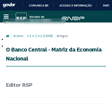
COMUNICA BR
ACESSO À INFORMAÇÃO
PARTI
IR
PARA
Pesquisar
O
CONTEÚDO
/
Acervo
/
v. 1 n. 1 e 2 (1948)
/
Artigos
Cadastro
Acesso
O Banco Central - Matriz da Economia
Nacional
Editor RSP