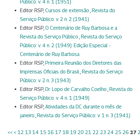
Público: v. 4 n. 1 (1951)
Editor RSP,
Cursos de extensão
,
Revista do
Serviço Público: v. 2 n. 2 (1941)
Editor RSP,
O Centenário de Ruy Barbosa e a
Revista do Serviço Público
,
Revista do Serviço
Público: v. 4 n. 2 (1949): Edição Especial -
Centenário de Ruy Barbosa
Editor RSP,
Primeira Reunião dos Diretores das
Imprensas Oficiais do Brasil
,
Revista do Serviço
Público: v. 2 n. 3 (1943)
Editor RSP,
Dr. Lopo de Carvalho Coelho
,
Revista do
Serviço Público: v. 4 n. 1 (1949)
Editor RSP,
Atividades da DC durante o mês de
janeiro
,
Revista do Serviço Público: v. 1 n. 3 (1941)
<<
<
12
13
14
15
16
17
18
19
20
21
22
23
24
25
26
27