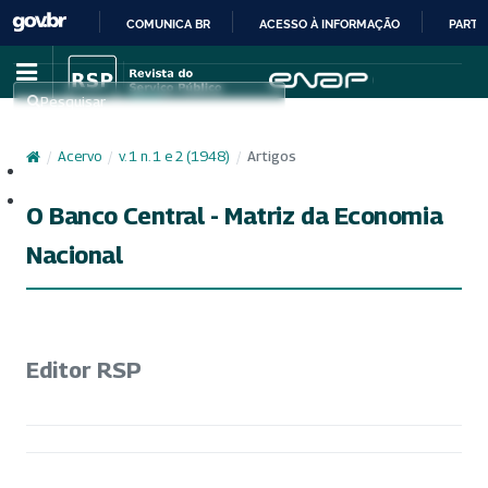
COMUNICA BR
ACESSO À INFORMAÇÃO
PARTI
IR
PARA
Pesquisar
O
CONTEÚDO
/
Acervo
/
v. 1 n. 1 e 2 (1948)
/
Artigos
Cadastro
Acesso
O Banco Central - Matriz da Economia
Nacional
Editor RSP