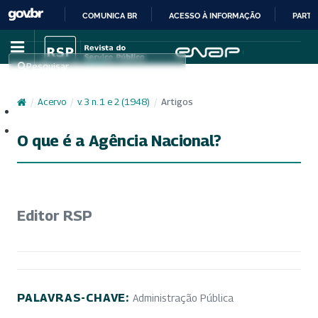
COMUNICA BR
ACESSO À INFORMAÇÃO
PARTI
IR
PARA
Pesquisar
O
CONTEÚDO
/
Acervo
/
v. 3 n. 1 e 2 (1948)
/
Artigos
Cadastro
Acesso
O que é a Agência Nacional?
Editor RSP
PALAVRAS-CHAVE:
Administração Pública