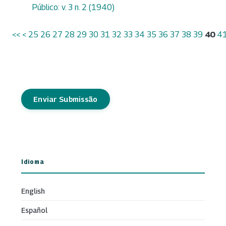
Público: v. 3 n. 2 (1940)
<<
<
25
26
27
28
29
30
31
32
33
34
35
36
37
38
39
40
4
Enviar Submissão
Idioma
English
Español