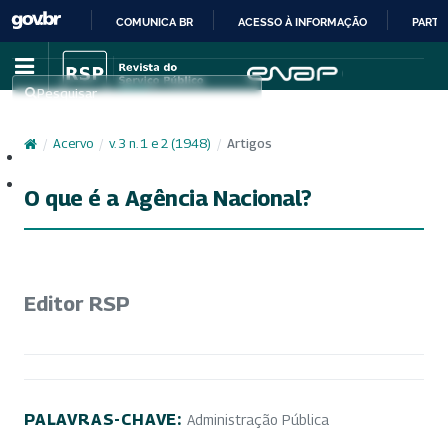
COMUNICA BR
ACESSO À INFORMAÇÃO
PARTI
IR
PARA
Pesquisar
O
CONTEÚDO
/
Acervo
/
v. 3 n. 1 e 2 (1948)
/
Artigos
Cadastro
Acesso
O que é a Agência Nacional?
Editor RSP
PALAVRAS-CHAVE:
Administração Pública