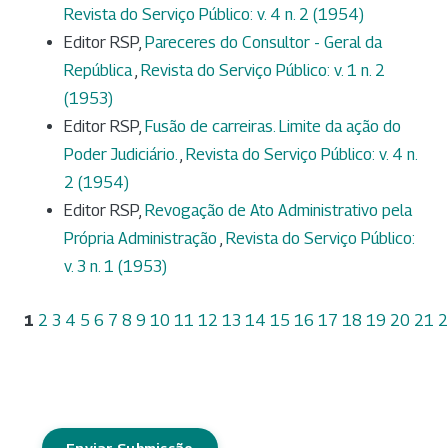
Revista do Serviço Público: v. 4 n. 2 (1954)
Editor RSP,
Pareceres do Consultor - Geral da
República
,
Revista do Serviço Público: v. 1 n. 2
(1953)
Editor RSP,
Fusão de carreiras. Limite da ação do
Poder Judiciário.
,
Revista do Serviço Público: v. 4 n.
2 (1954)
Editor RSP,
Revogação de Ato Administrativo pela
Própria Administração
,
Revista do Serviço Público:
v. 3 n. 1 (1953)
1
2
3
4
5
6
7
8
9
10
11
12
13
14
15
16
17
18
19
20
21
2