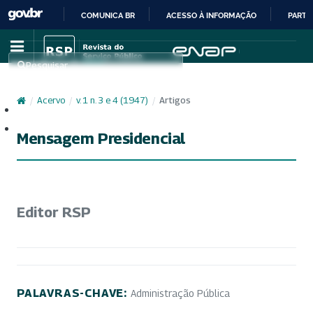
COMUNICA BR
ACESSO À INFORMAÇÃO
PARTI
IR
PARA
Pesquisar
O
CONTEÚDO
/
Acervo
/
v. 1 n. 3 e 4 (1947)
/
Artigos
Cadastro
Acesso
Mensagem Presidencial
Editor RSP
PALAVRAS-CHAVE:
Administração Pública