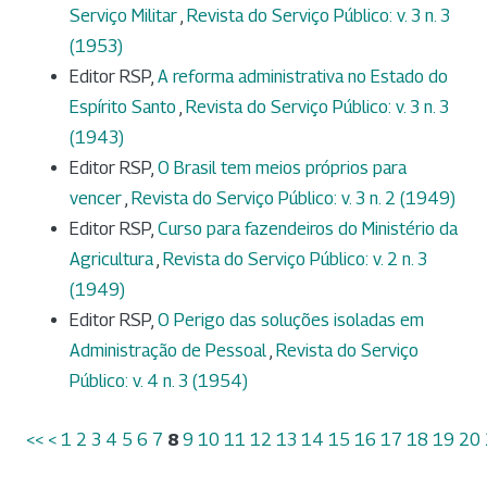
Serviço Militar
,
Revista do Serviço Público: v. 3 n. 3
(1953)
Editor RSP,
A reforma administrativa no Estado do
Espírito Santo
,
Revista do Serviço Público: v. 3 n. 3
(1943)
Editor RSP,
O Brasil tem meios próprios para
vencer
,
Revista do Serviço Público: v. 3 n. 2 (1949)
Editor RSP,
Curso para fazendeiros do Ministério da
Agricultura
,
Revista do Serviço Público: v. 2 n. 3
(1949)
Editor RSP,
O Perigo das soluções isoladas em
Administração de Pessoal
,
Revista do Serviço
Público: v. 4 n. 3 (1954)
<<
<
1
2
3
4
5
6
7
8
9
10
11
12
13
14
15
16
17
18
19
20