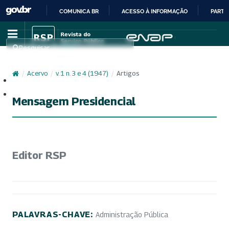
COMUNICA BR
ACESSO À INFORMAÇÃO
PARTI
IR
PARA
Pesquisar
O
CONTEÚDO
/
Acervo
/
v. 1 n. 3 e 4 (1947)
/
Artigos
Cadastro
Acesso
Mensagem Presidencial
Editor RSP
PALAVRAS-CHAVE:
Administração Pública