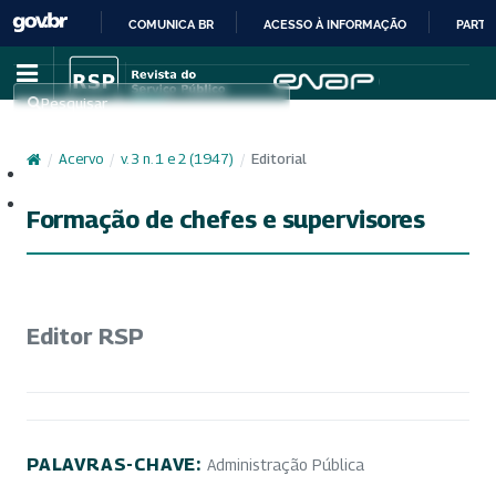
COMUNICA BR
ACESSO À INFORMAÇÃO
PARTI
IR
PARA
Pesquisar
O
CONTEÚDO
/
Acervo
/
v. 3 n. 1 e 2 (1947)
/
Editorial
Cadastro
Acesso
Formação de chefes e supervisores
Editor RSP
PALAVRAS-CHAVE:
Administração Pública