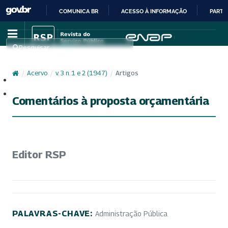
COMUNICA BR
ACESSO À INFORMAÇÃO
PARTI
IR
PARA
Pesquisar
O
CONTEÚDO
/
Acervo
/
v. 3 n. 1 e 2 (1947)
/
Artigos
Cadastro
Acesso
Comentários à proposta orçamentária
Editor RSP
PALAVRAS-CHAVE:
Administração Pública