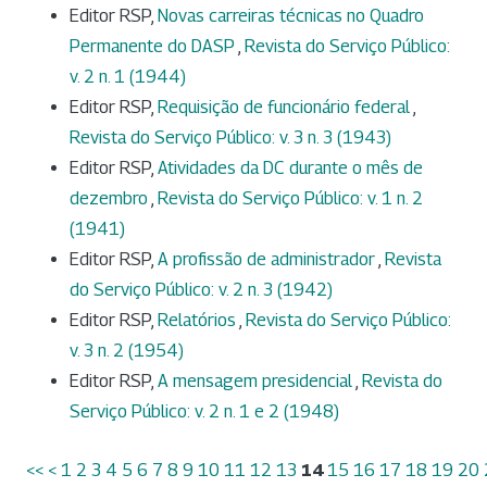
Editor RSP,
Novas carreiras técnicas no Quadro
Permanente do DASP
,
Revista do Serviço Público:
v. 2 n. 1 (1944)
Editor RSP,
Requisição de funcionário federal
,
Revista do Serviço Público: v. 3 n. 3 (1943)
Editor RSP,
Atividades da DC durante o mês de
dezembro
,
Revista do Serviço Público: v. 1 n. 2
(1941)
Editor RSP,
A profissão de administrador
,
Revista
do Serviço Público: v. 2 n. 3 (1942)
Editor RSP,
Relatórios
,
Revista do Serviço Público:
v. 3 n. 2 (1954)
Editor RSP,
A mensagem presidencial
,
Revista do
Serviço Público: v. 2 n. 1 e 2 (1948)
<<
<
1
2
3
4
5
6
7
8
9
10
11
12
13
14
15
16
17
18
19
20