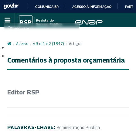
COMUNICA BR
ACESSO À INFORMAÇÃO
PARTI
IR
PARA
Pesquisar
O
CONTEÚDO
/
Acervo
/
v. 3 n. 1 e 2 (1947)
/
Artigos
Cadastro
Acesso
Comentários à proposta orçamentária
Editor RSP
PALAVRAS-CHAVE:
Administração Pública