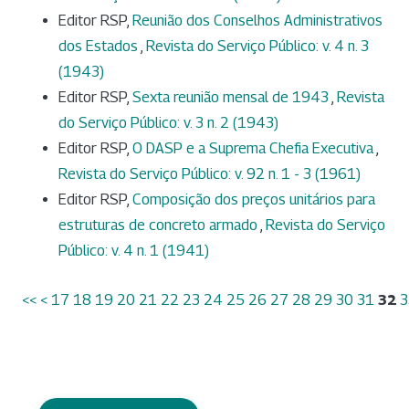
Editor RSP,
Reunião dos Conselhos Administrativos
dos Estados
,
Revista do Serviço Público: v. 4 n. 3
(1943)
Editor RSP,
Sexta reunião mensal de 1943
,
Revista
do Serviço Público: v. 3 n. 2 (1943)
Editor RSP,
O DASP e a Suprema Chefia Executiva
,
Revista do Serviço Público: v. 92 n. 1 - 3 (1961)
Editor RSP,
Composição dos preços unitários para
estruturas de concreto armado
,
Revista do Serviço
Público: v. 4 n. 1 (1941)
<<
<
17
18
19
20
21
22
23
24
25
26
27
28
29
30
31
32
3