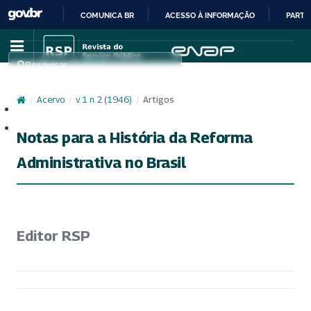
COMUNICA BR
ACESSO À INFORMAÇÃO
PARTI
IR
PARA
Pesquisar
O
CONTEÚDO
/
Acervo
/
v. 1 n. 2 (1946)
/
Artigos
Cadastro
Acesso
Notas para a História da Reforma
Administrativa no Brasil
Editor RSP