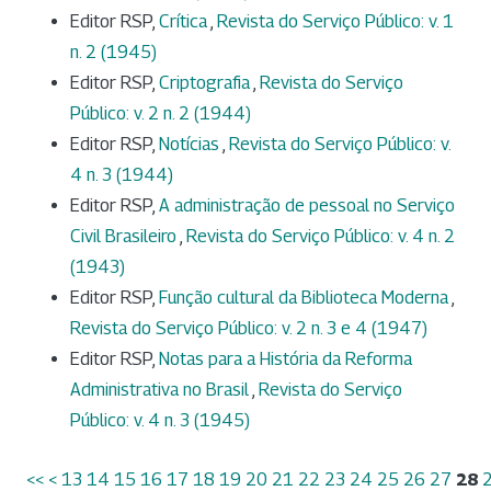
Editor RSP,
Crítica
,
Revista do Serviço Público: v. 1
n. 2 (1945)
Editor RSP,
Criptografia
,
Revista do Serviço
Público: v. 2 n. 2 (1944)
Editor RSP,
Notícias
,
Revista do Serviço Público: v.
4 n. 3 (1944)
Editor RSP,
A administração de pessoal no Serviço
Civil Brasileiro
,
Revista do Serviço Público: v. 4 n. 2
(1943)
Editor RSP,
Função cultural da Biblioteca Moderna
,
Revista do Serviço Público: v. 2 n. 3 e 4 (1947)
Editor RSP,
Notas para a História da Reforma
Administrativa no Brasil
,
Revista do Serviço
Público: v. 4 n. 3 (1945)
<<
<
13
14
15
16
17
18
19
20
21
22
23
24
25
26
27
28