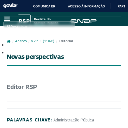
COMUNICA BR
ACESSO À INFORMAÇÃO
PARTI
IR
PARA
Pesquisar
O
CONTEÚDO
/
Acervo
/
v. 2 n. 1 (1946)
/
Editorial
Cadastro
Acesso
Novas perspectivas
Editor RSP
PALAVRAS-CHAVE:
Administração Pública