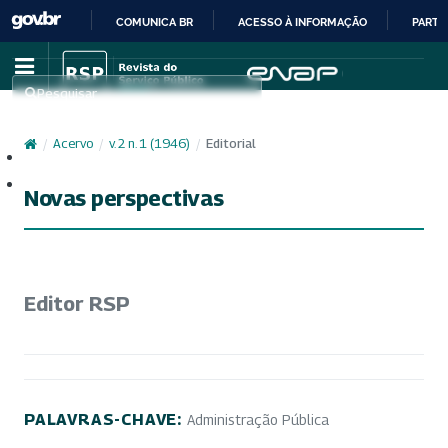
COMUNICA BR
ACESSO À INFORMAÇÃO
PARTI
IR
PARA
Pesquisar
O
CONTEÚDO
/
Acervo
/
v. 2 n. 1 (1946)
/
Editorial
Cadastro
Acesso
Novas perspectivas
Editor RSP
PALAVRAS-CHAVE:
Administração Pública