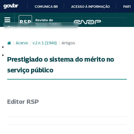
COMUNICA BR
ACESSO À INFORMAÇÃO
PARTI
IR
PARA
Pesquisar
O
CONTEÚDO
/
Acervo
/
v. 2 n. 1 (1946)
/
Artigos
Cadastro
Acesso
Prestigiado o sistema do mérito no
serviço público
Editor RSP