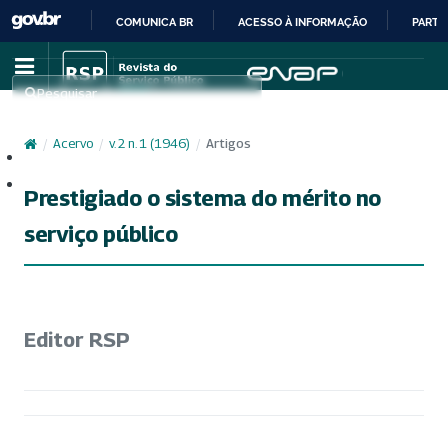
COMUNICA BR
ACESSO À INFORMAÇÃO
PARTI
IR
PARA
Pesquisar
O
CONTEÚDO
/
Acervo
/
v. 2 n. 1 (1946)
/
Artigos
Cadastro
Acesso
Prestigiado o sistema do mérito no
serviço público
Editor RSP