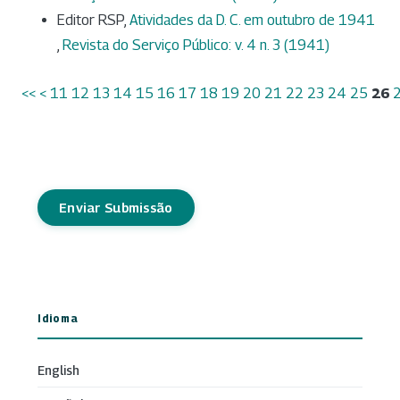
Editor RSP,
Atividades da D. C. em outubro de 1941
,
Revista do Serviço Público: v. 4 n. 3 (1941)
<<
<
11
12
13
14
15
16
17
18
19
20
21
22
23
24
25
26
Enviar Submissão
Idioma
English