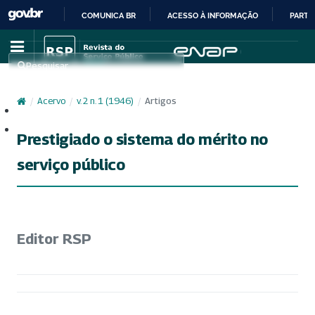
COMUNICA BR
ACESSO À INFORMAÇÃO
PARTI
IR
PARA
Pesquisar
O
CONTEÚDO
/
Acervo
/
v. 2 n. 1 (1946)
/
Artigos
Cadastro
Acesso
Prestigiado o sistema do mérito no
serviço público
Editor RSP