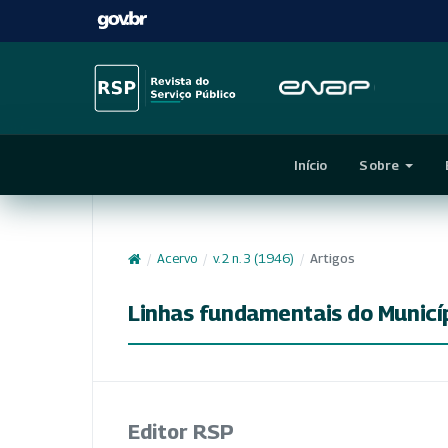
Início
Sobre
/
Acervo
/
v. 2 n. 3 (1946)
/
Artigos
Linhas fundamentais do Municí
Editor RSP