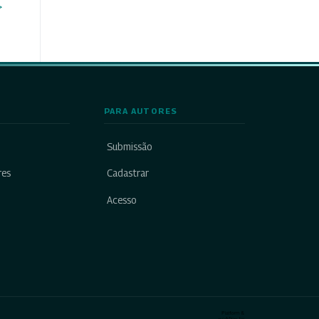
>
PARA AUTORES
Submissão
res
Cadastrar
Acesso