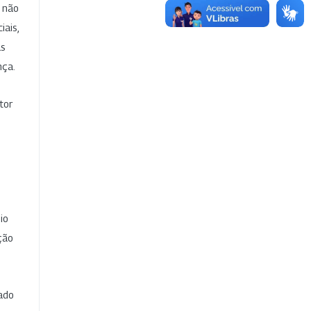
e não
iais,
as
nça.
tor
io
ção
cado