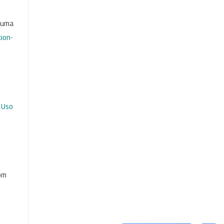
b uma
ion-
 Uso
com