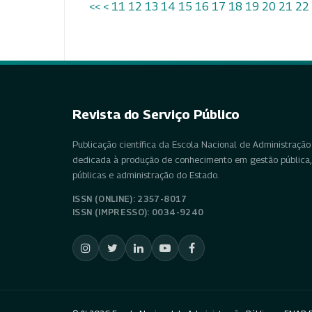
<<
<
11
12
13
14
15
16
17
18
19
20
21
22
Revista do Serviço Público
Publicação científica da Escola Nacional de Administração 
dedicada à produção de conhecimento em gestão pública, 
públicas e administração do Estado.
ISSN (ONLINE): 2357-8017
ISSN (IMPRESSO): 0034-9240