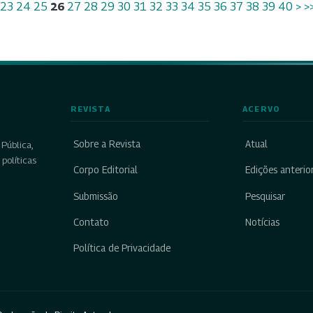
23
24
25
26
27
28
29
30
31
32
33
34
35
36
37
38
39
40
>
>
REVISTA
ACERVO
Sobre a Revista
Atual
Pública,
políticas
Corpo Editorial
Edições anterio
Submissão
Pesquisar
Contato
Notícias
Política de Privacidade