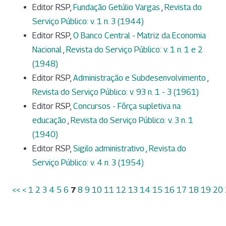
Editor RSP,
Fundação Getúlio Vargas
,
Revista do
Serviço Público: v. 1 n. 3 (1944)
Editor RSP,
O Banco Central - Matriz da Economia
Nacional
,
Revista do Serviço Público: v. 1 n. 1 e 2
(1948)
Editor RSP,
Administração e Subdesenvolvimento
,
Revista do Serviço Público: v. 93 n. 1 - 3 (1961)
Editor RSP,
Concursos - Fôrça supletiva na
educação
,
Revista do Serviço Público: v. 3 n. 1
(1940)
Editor RSP,
Sigilo administrativo
,
Revista do
Serviço Público: v. 4 n. 3 (1954)
<<
<
1
2
3
4
5
6
7
8
9
10
11
12
13
14
15
16
17
18
19
20