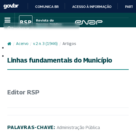
COMUNICA BR
ACESSO À INFORMAÇÃO
PARTI
IR
PARA
Pesquisar
O
CONTEÚDO
/
Acervo
/
v. 2 n. 3 (1946)
/
Artigos
Cadastro
Acesso
Linhas fundamentais do Município
Editor RSP
PALAVRAS-CHAVE:
Administração Pública