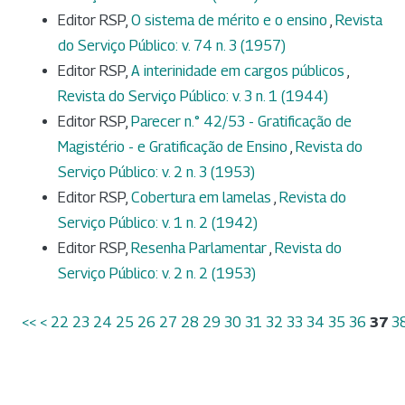
Editor RSP,
O sistema de mérito e o ensino
,
Revista
do Serviço Público: v. 74 n. 3 (1957)
Editor RSP,
A interinidade em cargos públicos
,
Revista do Serviço Público: v. 3 n. 1 (1944)
Editor RSP,
Parecer n.° 42/53 - Gratificação de
Magistério - e Gratificação de Ensino
,
Revista do
Serviço Público: v. 2 n. 3 (1953)
Editor RSP,
Cobertura em lamelas
,
Revista do
Serviço Público: v. 1 n. 2 (1942)
Editor RSP,
Resenha Parlamentar
,
Revista do
Serviço Público: v. 2 n. 2 (1953)
<<
<
22
23
24
25
26
27
28
29
30
31
32
33
34
35
36
37
3