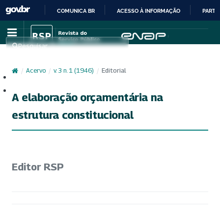
COMUNICA BR
ACESSO À INFORMAÇÃO
PARTI
IR
PARA
Pesquisar
O
CONTEÚDO
/
Acervo
/
v. 3 n. 1 (1946)
/
Editorial
Cadastro
Acesso
A elaboração orçamentária na
estrutura constitucional
Editor RSP