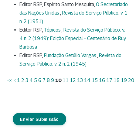
Editor RSP, Espírito Santo Mesquita,
O Secretariado
das Nações Unidas
,
Revista do Serviço Público: v. 1
n. 2 (1951)
Editor RSP,
Tópicos
,
Revista do Serviço Público: v.
4 n. 2 (1949): Edição Especial - Centenário de Ruy
Barbosa
Editor RSP,
Fundação Getúlio Vargas
,
Revista do
Serviço Público: v. 2 n. 2 (1945)
<<
<
1
2
3
4
5
6
7
8
9
10
11
12
13
14
15
16
17
18
19
20
Enviar Submissão