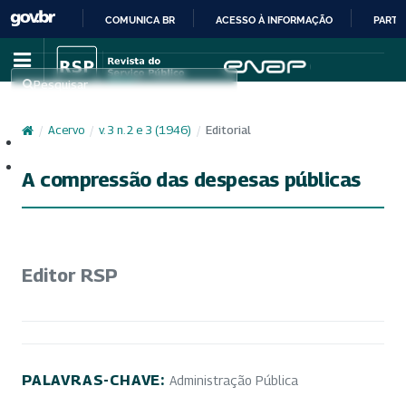
COMUNICA BR
ACESSO À INFORMAÇÃO
PARTI
IR
PARA
Pesquisar
O
CONTEÚDO
/
Acervo
/
v. 3 n. 2 e 3 (1946)
/
Editorial
Cadastro
Acesso
A compressão das despesas públicas
Editor RSP
PALAVRAS-CHAVE:
Administração Pública