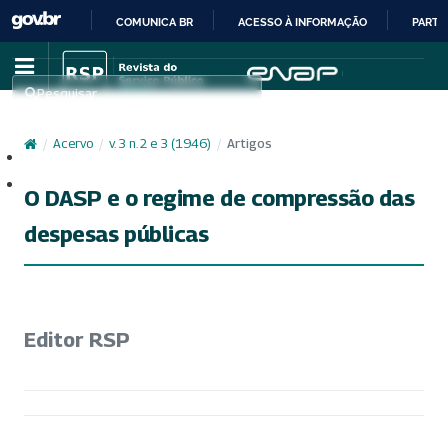
COMUNICA BR
ACESSO À INFORMAÇÃO
PARTI
IR
PARA
Pesquisar
O
CONTEÚDO
/
Acervo
/
v. 3 n. 2 e 3 (1946)
/
Artigos
Cadastro
Acesso
O DASP e o regime de compressão das
despesas públicas
Editor RSP