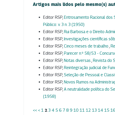
Artigos mais lidos pelo mesmo(s) au
Editor RSP,
Entrosamento Racional dos
Público: v. 3 n. 3 (1950)
Editor RSP,
Rui Barbosa e o Direito Admi
Editor RSP,
Investigações científicas s
Editor RSP,
Cinco meses de trabalho
,
Re
Editor RSP,
Parecer n.º 58/53 - Concurso
Editor RSP,
Notas diversas
,
Revista do S
Editor RSP,
Reintegração judicial de Fun
Editor RSP,
Seleção de Pessoal e Class
Editor RSP,
Novos Rumos na Administra
Editor RSP,
A neutralidade política do 
(1958)
<<
<
1
2
3
4
5
6
7
8
9
10
11
12
13
14
15
1