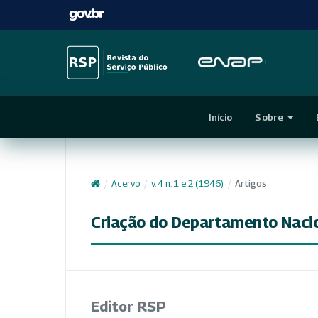
Início
Sobre
/
Acervo
/
v. 4 n. 1 e 2 (1946)
/
Artigos
Criação do Departamento Nacion
Editor RSP