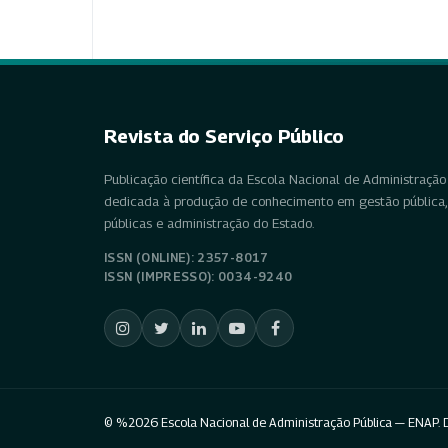
Revista do Serviço Público
Publicação científica da Escola Nacional de Administração 
dedicada à produção de conhecimento em gestão pública, 
públicas e administração do Estado.
ISSN (ONLINE): 2357-8017
ISSN (IMPRESSO): 0034-9240
© %2026 Escola Nacional de Administração Pública — ENAP. D