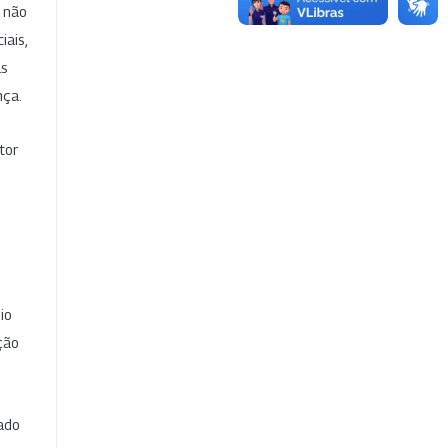
e não
iais,
as
nça.
tor
io
ção
cado