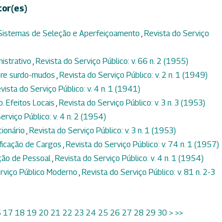
tor(es)
 Sistemas de Seleção e Aperfeiçoamento
,
Revista do Serviço
nistrativo
,
Revista do Serviço Público: v. 66 n. 2 (1955)
ôbre surdo-mudos
,
Revista do Serviço Público: v. 2 n. 1 (1949)
vista do Serviço Público: v. 4 n. 1 (1941)
. Efeitos Locais
,
Revista do Serviço Público: v. 3 n. 3 (1953)
erviço Público: v. 4 n. 2 (1954)
cionário
,
Revista do Serviço Público: v. 3 n. 1 (1953)
ificação de Cargos
,
Revista do Serviço Público: v. 74 n. 1 (1957)
ção de Pessoal
,
Revista do Serviço Público: v. 4 n. 1 (1954)
Serviço Público Moderno
,
Revista do Serviço Público: v. 81 n. 2-3
6
17
18
19
20
21
22
23
24
25
26
27
28
29
30
>
>>