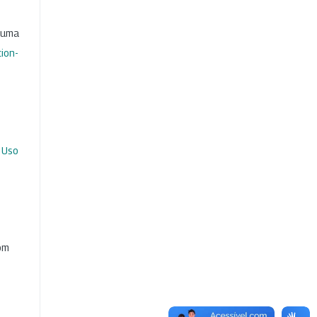
b uma
ion-
 Uso
com