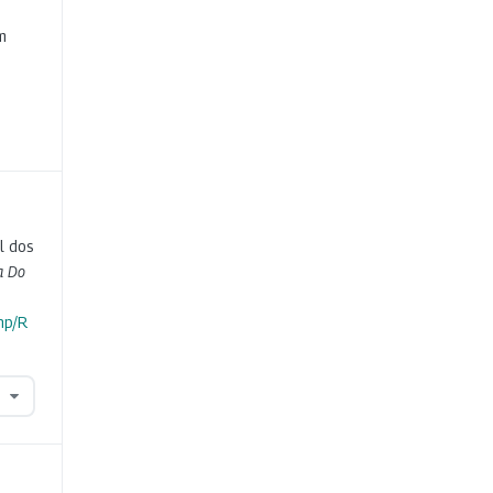
e
m
l dos
a Do
hp/R