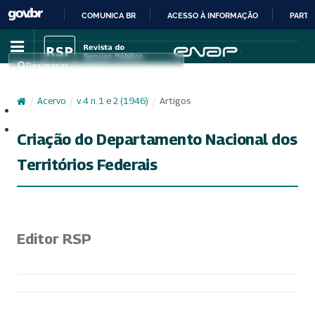
COMUNICA BR
ACESSO À INFORMAÇÃO
PARTI
IR
PARA
Pesquisar
O
CONTEÚDO
/
Acervo
/
v. 4 n. 1 e 2 (1946)
/
Artigos
Cadastro
Acesso
Criação do Departamento Nacional dos
Territórios Federais
Editor RSP