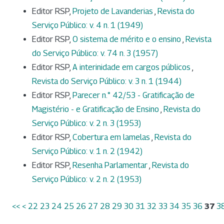
Editor RSP,
Projeto de Lavanderias
,
Revista do
Serviço Público: v. 4 n. 1 (1949)
Editor RSP,
O sistema de mérito e o ensino
,
Revista
do Serviço Público: v. 74 n. 3 (1957)
Editor RSP,
A interinidade em cargos públicos
,
Revista do Serviço Público: v. 3 n. 1 (1944)
Editor RSP,
Parecer n.° 42/53 - Gratificação de
Magistério - e Gratificação de Ensino
,
Revista do
Serviço Público: v. 2 n. 3 (1953)
Editor RSP,
Cobertura em lamelas
,
Revista do
Serviço Público: v. 1 n. 2 (1942)
Editor RSP,
Resenha Parlamentar
,
Revista do
Serviço Público: v. 2 n. 2 (1953)
<<
<
22
23
24
25
26
27
28
29
30
31
32
33
34
35
36
37
3