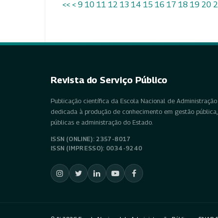
<<
<
9
10
11
12
13
14
15
16
17
18
19
20
2
Revista do Serviço Público
Publicação científica da Escola Nacional de Administração 
dedicada à produção de conhecimento em gestão pública, 
públicas e administração do Estado.
ISSN (ONLINE): 2357-8017
ISSN (IMPRESSO): 0034-9240