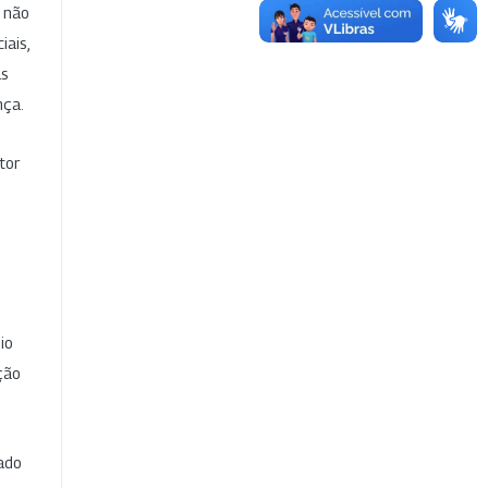
e não
iais,
as
nça.
tor
io
ção
cado