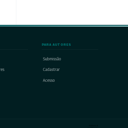
PARA AUTORES
Submissão
res
Cadastrar
Acesso