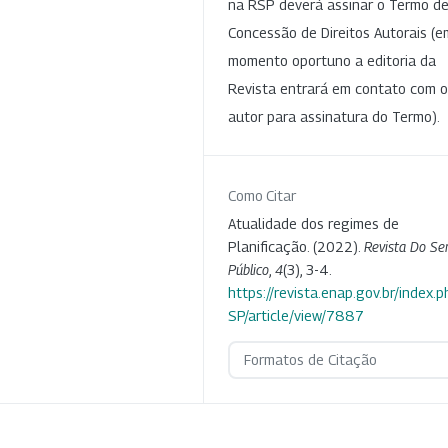
na RSP deverá assinar o Termo d
Concessão de Direitos Autorais (e
momento oportuno a editoria da
Revista entrará em contato com o
autor para assinatura do Termo).
Como Citar
Atualidade dos regimes de
Planificação. (2022).
Revista Do Ser
Público
,
4
(3), 3-4.
https://revista.enap.gov.br/index.p
SP/article/view/7887
Formatos de Citação