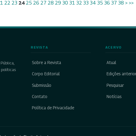
1
22
23
24
25
26
27
28
29
30
31
32
33
34
35
36
37
38
>
>>
REVISTA
ACERVO
Sobre a Revista
Atual
Pública,
políticas
Corpo Editorial
Edições anterio
Submissão
Pesquisar
Contato
Notícias
Política de Privacidade