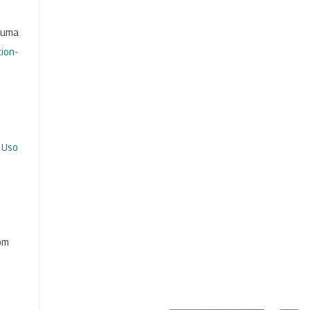
b uma
ion-
 Uso
com