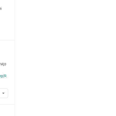
e
m
viço
hp/R