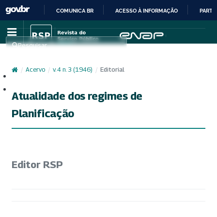
COMUNICA BR
ACESSO À INFORMAÇÃO
PARTI
IR
PARA
Pesquisar
O
CONTEÚDO
/
Acervo
/
v. 4 n. 3 (1946)
/
Editorial
Cadastro
Acesso
Atualidade dos regimes de
Planificação
Editor RSP