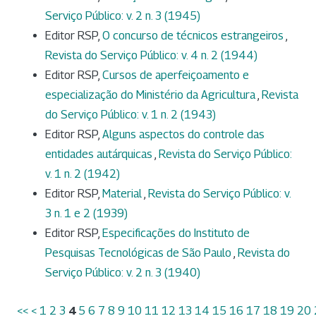
Serviço Público: v. 2 n. 3 (1945)
Editor RSP,
O concurso de técnicos estrangeiros
,
Revista do Serviço Público: v. 4 n. 2 (1944)
Editor RSP,
Cursos de aperfeiçoamento e
especialização do Ministério da Agricultura
,
Revista
do Serviço Público: v. 1 n. 2 (1943)
Editor RSP,
Alguns aspectos do controle das
entidades autárquicas
,
Revista do Serviço Público:
v. 1 n. 2 (1942)
Editor RSP,
Material
,
Revista do Serviço Público: v.
3 n. 1 e 2 (1939)
Editor RSP,
Especificações do Instituto de
Pesquisas Tecnológicas de São Paulo
,
Revista do
Serviço Público: v. 2 n. 3 (1940)
<<
<
1
2
3
4
5
6
7
8
9
10
11
12
13
14
15
16
17
18
19
20