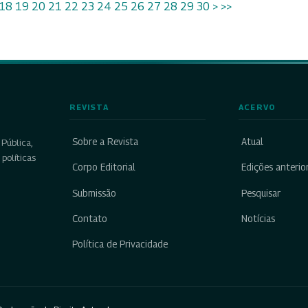
18
19
20
21
22
23
24
25
26
27
28
29
30
>
>>
REVISTA
ACERVO
Sobre a Revista
Atual
Pública,
políticas
Corpo Editorial
Edições anterio
Submissão
Pesquisar
Contato
Notícias
Política de Privacidade