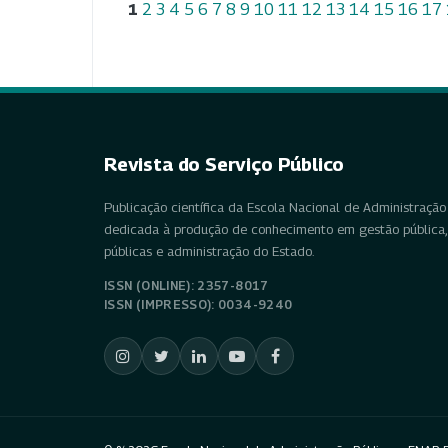
1
2
3
4
5
6
7
8
9
10
11
12
13
14
15
16
17
Revista do Serviço Público
Publicação científica da Escola Nacional de Administração 
dedicada à produção de conhecimento em gestão pública, 
públicas e administração do Estado.
ISSN (ONLINE): 2357-8017
ISSN (IMPRESSO): 0034-9240