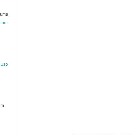
b uma
ion-
 Uso
com