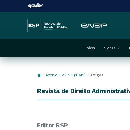
Início
Sobre
/
Acervo
/
v. 1 n. 1 (1945)
/
Artigos
Revista de Direito Administrati
Editor RSP