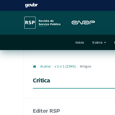
Início
Sobre
/
Acervo
/
v. 1 n. 1 (1945)
/
Artigos
Crítica
Editor RSP