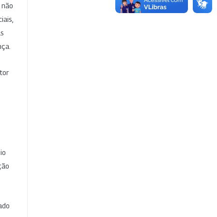
e não
iais,
as
nça.
tor
io
ção
cado