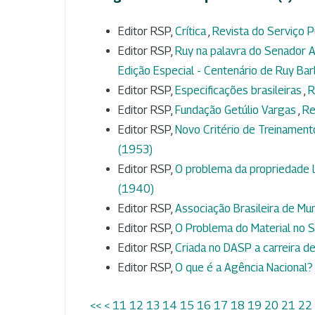
Editor RSP,
Crítica
,
Revista do Serviço Pú
Editor RSP,
Ruy na palavra do Senador A
Edição Especial - Centenário de Ruy Ba
Editor RSP,
Especificações brasileiras
,
R
Editor RSP,
Fundação Getúlio Vargas
,
Re
Editor RSP,
Novo Critério de Treinamen
(1953)
Editor RSP,
O problema da propriedade l
(1940)
Editor RSP,
Associação Brasileira de Mun
Editor RSP,
O Problema do Material no S
Editor RSP,
Criada no DASP a carreira de
Editor RSP,
O que é a Agência Nacional?
<<
<
11
12
13
14
15
16
17
18
19
20
21
22