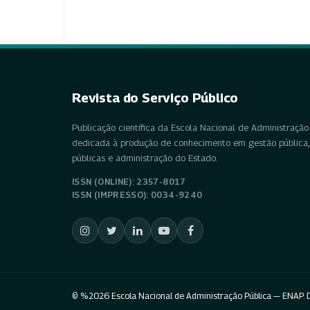
Revista do Serviço Público
Publicação científica da Escola Nacional de Administração 
dedicada à produção de conhecimento em gestão pública, 
públicas e administração do Estado.
ISSN (ONLINE): 2357-8017
ISSN (IMPRESSO): 0034-9240
© %2026 Escola Nacional de Administração Pública — ENAP. D