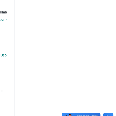
b uma
ion-
 Uso
com