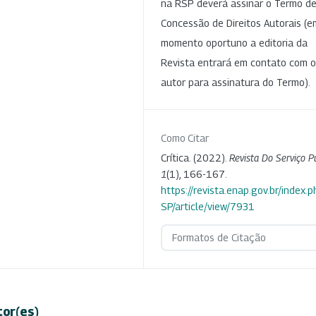
na RSP deverá assinar o Termo d
Concessão de Direitos Autorais (e
momento oportuno a editoria da
Revista entrará em contato com o
autor para assinatura do Termo).
Como Citar
Crítica. (2022).
Revista Do Serviço P
1
(1), 166-167.
https://revista.enap.gov.br/index.p
SP/article/view/7931
Formatos de Citação
tor(es)