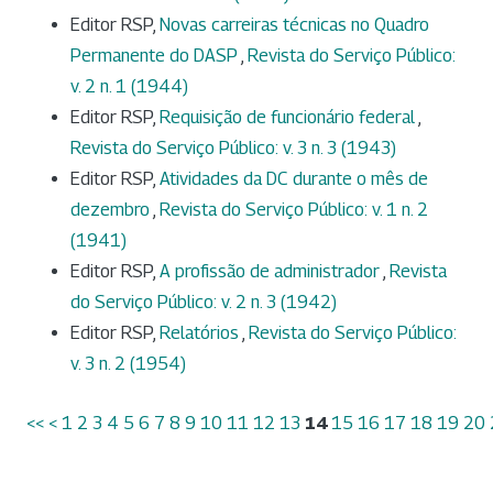
Editor RSP,
Novas carreiras técnicas no Quadro
Permanente do DASP
,
Revista do Serviço Público:
v. 2 n. 1 (1944)
Editor RSP,
Requisição de funcionário federal
,
Revista do Serviço Público: v. 3 n. 3 (1943)
Editor RSP,
Atividades da DC durante o mês de
dezembro
,
Revista do Serviço Público: v. 1 n. 2
(1941)
Editor RSP,
A profissão de administrador
,
Revista
do Serviço Público: v. 2 n. 3 (1942)
Editor RSP,
Relatórios
,
Revista do Serviço Público:
v. 3 n. 2 (1954)
<<
<
1
2
3
4
5
6
7
8
9
10
11
12
13
14
15
16
17
18
19
20