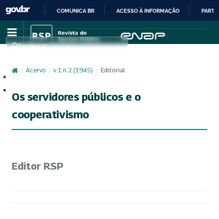
COMUNICA BR
ACESSO À INFORMAÇÃO
PARTI
IR
PARA
Pesquisar
O
CONTEÚDO
/
Acervo
/
v. 1 n. 2 (1945)
/
Editorial
Cadastro
Acesso
Os servidores públicos e o
cooperativismo
Editor RSP