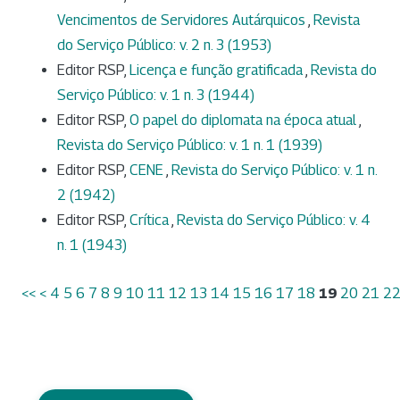
Vencimentos de Servidores Autárquicos
,
Revista
do Serviço Público: v. 2 n. 3 (1953)
Editor RSP,
Licença e função gratificada
,
Revista do
Serviço Público: v. 1 n. 3 (1944)
Editor RSP,
O papel do diplomata na época atual
,
Revista do Serviço Público: v. 1 n. 1 (1939)
Editor RSP,
CENE
,
Revista do Serviço Público: v. 1 n.
2 (1942)
Editor RSP,
Crítica
,
Revista do Serviço Público: v. 4
n. 1 (1943)
<<
<
4
5
6
7
8
9
10
11
12
13
14
15
16
17
18
19
20
21
2