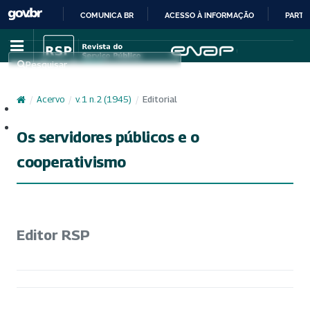
COMUNICA BR
ACESSO À INFORMAÇÃO
PARTI
IR
PARA
Pesquisar
O
CONTEÚDO
/
Acervo
/
v. 1 n. 2 (1945)
/
Editorial
Cadastro
Acesso
Os servidores públicos e o
cooperativismo
Editor RSP