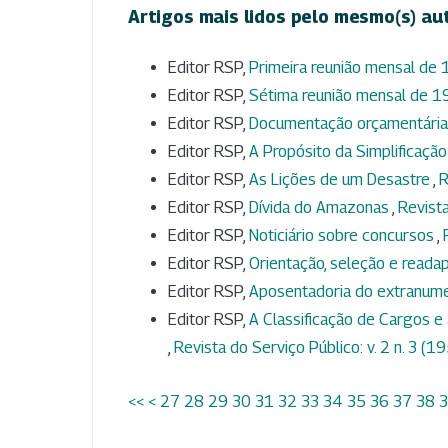
Artigos mais lidos pelo mesmo(s) au
Editor RSP,
Primeira reunião mensal de
Editor RSP,
Sétima reunião mensal de 
Editor RSP,
Documentação orçamentári
Editor RSP,
A Propósito da Simplificação
Editor RSP,
As Lições de um Desastre
,
R
Editor RSP,
Dívida do Amazonas
,
Revista
Editor RSP,
Noticiário sobre concursos
,
Editor RSP,
Orientação, seleção e readap
Editor RSP,
Aposentadoria do extranum
Editor RSP,
A Classificação de Cargos e 
,
Revista do Serviço Público: v. 2 n. 3 (1
<<
<
27
28
29
30
31
32
33
34
35
36
37
38