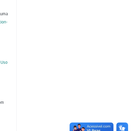
b uma
ion-
 Uso
com