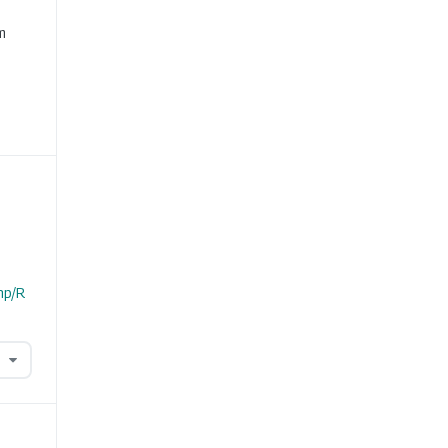
e
m
hp/R