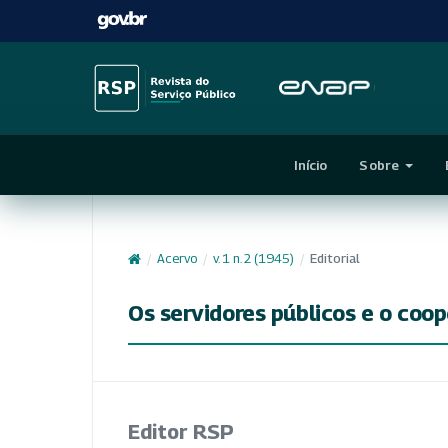
Início
Sobre
/
Acervo
/
v. 1 n. 2 (1945)
/
Editorial
Os servidores públicos e o coo
Editor RSP