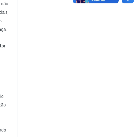
e não
iais,
as
nça.
tor
io
ção
cado