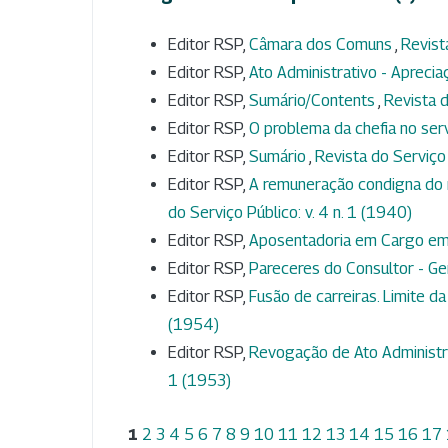
Editor RSP,
Câmara dos Comuns
,
Revist
Editor RSP,
Ato Administrativo - Aprecia
Editor RSP,
Sumário/Contents
,
Revista d
Editor RSP,
O problema da chefia no ser
Editor RSP,
Sumário
,
Revista do Serviço 
Editor RSP,
A remuneração condigna do 
do Serviço Público: v. 4 n. 1 (1940)
Editor RSP,
Aposentadoria em Cargo e
Editor RSP,
Pareceres do Consultor - Ge
Editor RSP,
Fusão de carreiras. Limite da
(1954)
Editor RSP,
Revogação de Ato Administra
1 (1953)
1
2
3
4
5
6
7
8
9
10
11
12
13
14
15
16
17