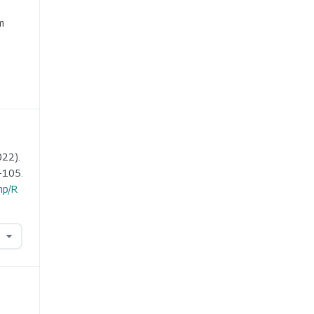
e
m
022).
-105.
hp/R