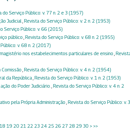
a do Serviço Público: v. 77 n. 2 e 3 (1957)
ção Judicial
,
Revista do Serviço Público: v. 2 n. 2 (1953)
o Serviço Público: v. 66 (2015)
viço público
,
Revista do Serviço Público: v. 68 n. 2 (1955)
Público: v. 68 n. 2 (2017)
magistério nos estabelecimentos particulares de ensino
,
Revist
m Comissão
,
Revista do Serviço Público: v. 4 n. 2 (1954)
ral da República
,
Revista do Serviço Público: v. 1 n. 2 (1953)
 ação do Poder Judiciário.
,
Revista do Serviço Público: v. 4 n. 2
tivo pela Própria Administração
,
Revista do Serviço Público: v. 3
18
19
20
21
22
23
24
25
26
27
28
29
30
>
>>