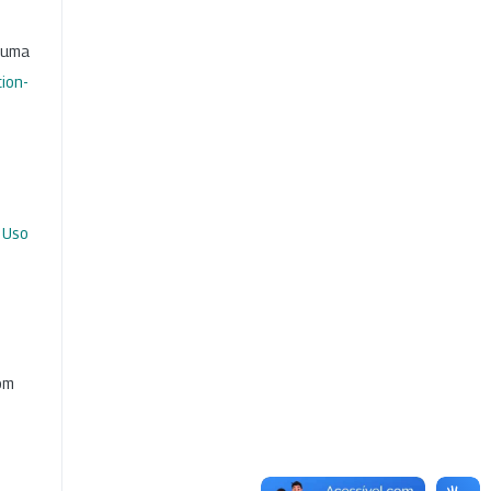
b uma
ion-
 Uso
com