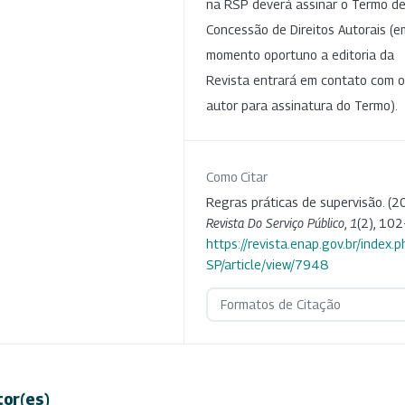
na RSP deverá assinar o Termo d
Concessão de Direitos Autorais (e
momento oportuno a editoria da
Revista entrará em contato com o
autor para assinatura do Termo).
Como Citar
Regras práticas de supervisão. (2
Revista Do Serviço Público
,
1
(2), 102
https://revista.enap.gov.br/index.p
SP/article/view/7948
Formatos de Citação
tor(es)