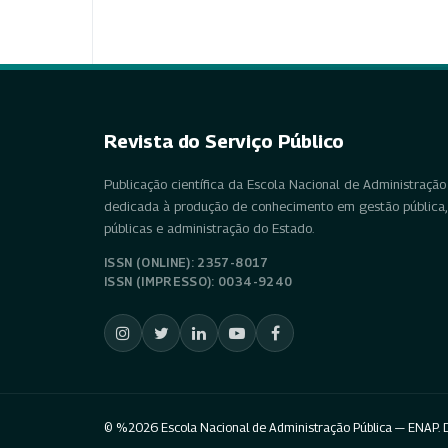
Revista do Serviço Público
Publicação científica da Escola Nacional de Administração 
dedicada à produção de conhecimento em gestão pública, 
públicas e administração do Estado.
ISSN (ONLINE): 2357-8017
ISSN (IMPRESSO): 0034-9240
© %2026 Escola Nacional de Administração Pública — ENAP. D