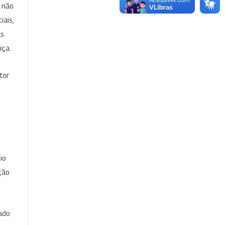
e não
iais,
as
nça.
tor
io
ção
cado