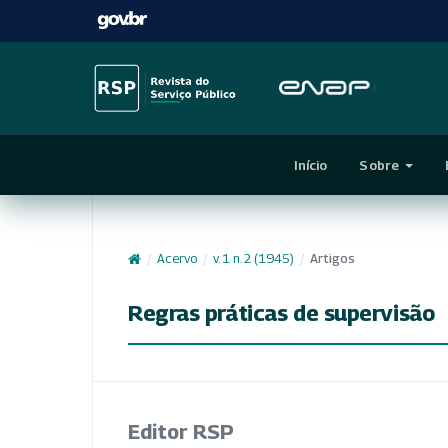
Início
Sobre
/
Acervo
/
v. 1 n. 2 (1945)
/
Artigos
Regras práticas de supervisão
Editor RSP