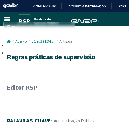
COMUNICA BR
ACESSO À INFORMAÇÃO
PARTI
IR
PARA
Pesquisar
O
CONTEÚDO
/
Acervo
/
v. 1 n. 2 (1945)
/
Artigos
Cadastro
Acesso
Regras práticas de supervisão
Editor RSP
PALAVRAS-CHAVE:
Administração Pública