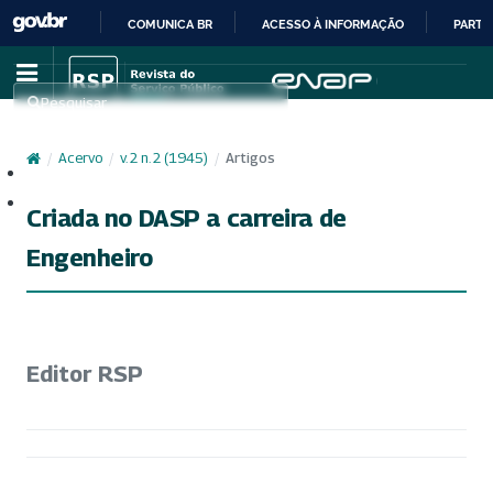
COMUNICA BR
ACESSO À INFORMAÇÃO
PARTI
IR
PARA
Pesquisar
O
CONTEÚDO
/
Acervo
/
v. 2 n. 2 (1945)
/
Artigos
Cadastro
Acesso
Criada no DASP a carreira de
Engenheiro
Editor RSP