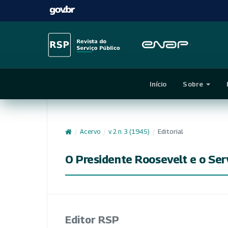
Início
Sobre
/
Acervo
/
v. 2 n. 3 (1945)
/
Editorial
O Presidente Roosevelt e o Serv
Editor RSP