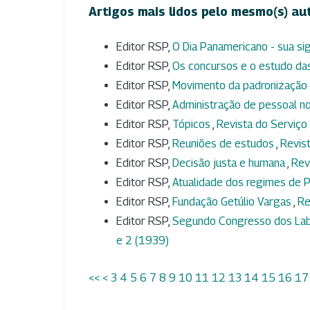
Artigos mais lidos pelo mesmo(s) au
Editor RSP,
O Dia Panamericano - sua si
Editor RSP,
Os concursos e o estudo das
Editor RSP,
Movimento da padronização 
Editor RSP,
Administração de pessoal n
Editor RSP,
Tópicos
,
Revista do Serviço 
Editor RSP,
Reuniões de estudos
,
Revist
Editor RSP,
Decisão justa e humana
,
Rev
Editor RSP,
Atualidade dos regimes de P
Editor RSP,
Fundação Getúlio Vargas
,
Re
Editor RSP,
Segundo Congresso dos Labo
e 2 (1939)
<<
<
3
4
5
6
7
8
9
10
11
12
13
14
15
16
17