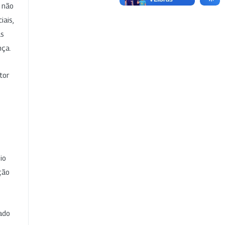
e não
iais,
as
nça.
tor
io
ção
cado