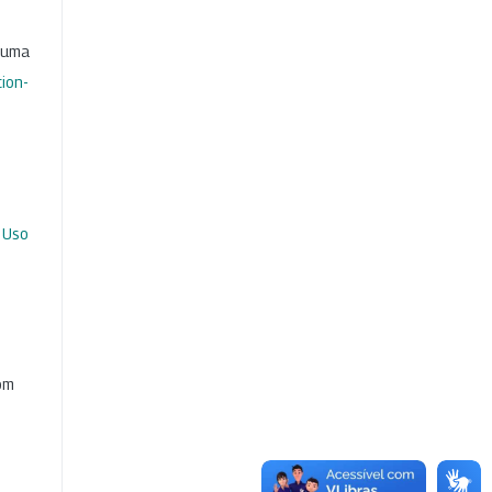
b uma
ion-
 Uso
com