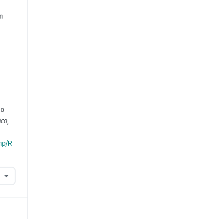
e
m
ço
ico
,
hp/R