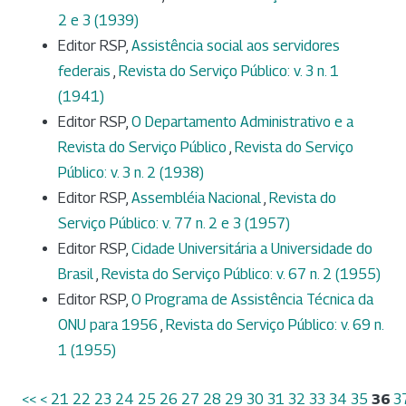
2 e 3 (1939)
Editor RSP,
Assistência social aos servidores
federais
,
Revista do Serviço Público: v. 3 n. 1
(1941)
Editor RSP,
O Departamento Administrativo e a
Revista do Serviço Público
,
Revista do Serviço
Público: v. 3 n. 2 (1938)
Editor RSP,
Assembléia Nacional
,
Revista do
Serviço Público: v. 77 n. 2 e 3 (1957)
Editor RSP,
Cidade Universitária a Universidade do
Brasil
,
Revista do Serviço Público: v. 67 n. 2 (1955)
Editor RSP,
O Programa de Assistência Técnica da
ONU para 1956
,
Revista do Serviço Público: v. 69 n.
1 (1955)
<<
<
21
22
23
24
25
26
27
28
29
30
31
32
33
34
35
36
3