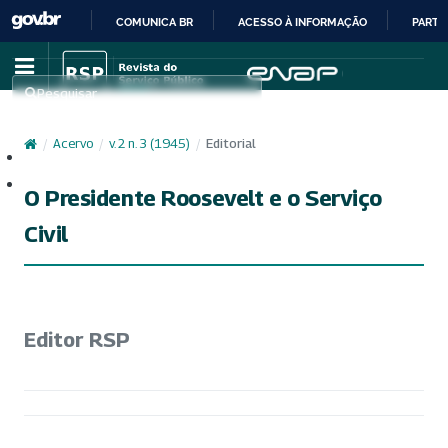
COMUNICA BR
ACESSO À INFORMAÇÃO
PARTI
IR
PARA
Pesquisar
O
CONTEÚDO
/
Acervo
/
v. 2 n. 3 (1945)
/
Editorial
Cadastro
Acesso
O Presidente Roosevelt e o Serviço
Civil
Editor RSP