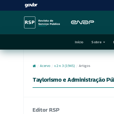
Início
Sobre
/
Acervo
/
v. 2 n. 3 (1945)
/
Artigos
Taylorismo e Administração Pú
Editor RSP