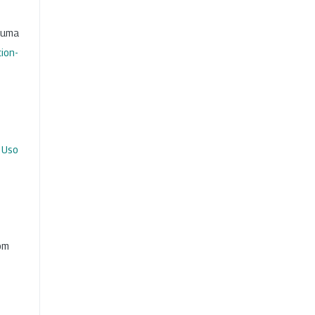
b uma
ion-
 Uso
com