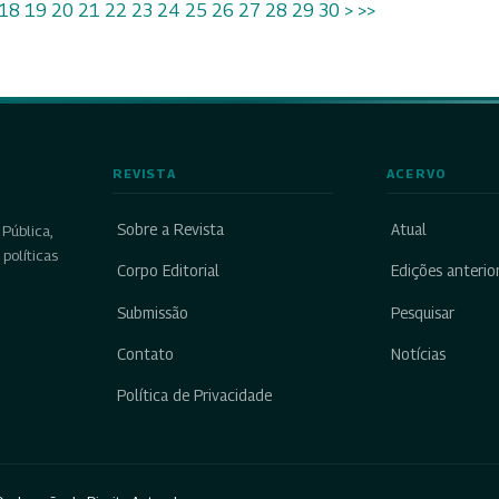
18
19
20
21
22
23
24
25
26
27
28
29
30
>
>>
REVISTA
ACERVO
Sobre a Revista
Atual
Pública,
políticas
Corpo Editorial
Edições anterio
Submissão
Pesquisar
Contato
Notícias
Política de Privacidade