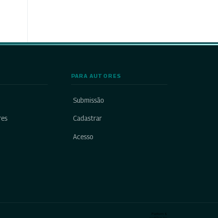
PARA AUTORES
Submissão
res
Cadastrar
Acesso