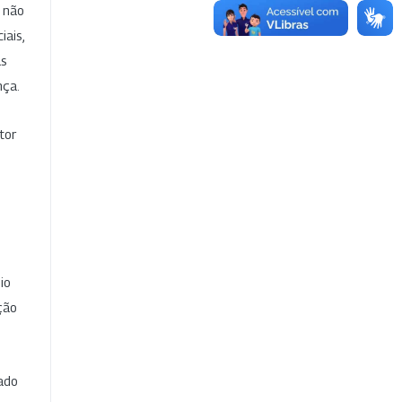
e não
iais,
as
nça.
tor
io
ção
cado