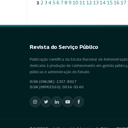
1
2
3
4
5
6
7
8
9
10
11
12
13
14
15
16
17
Revista do Serviço Público
Publicação científica da Escola Nacional de Administração 
dedicada à produção de conhecimento em gestão pública, 
públicas e administração do Estado.
ISSN (ONLINE): 2357-8017
ISSN (IMPRESSO): 0034-9240