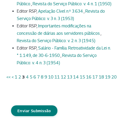
Público
,
Revista do Serviço Público: v. 4 n. 1 (1950)
Editor RSP,
Apelação Cível n.º 3.634
,
Revista do
Serviço Público: v. 3 n. 3 (1953)
Editor RSP,
Importantes modificações na
concessão de diárias aos servidores públicos
,
Revista do Serviço Público: v. 2 n. 3 (1945)
Editor RSP,
Salário - Família. Retroatividade da Lei n.
° 1.149, de 30-6-1950
,
Revista do Serviço
Público: v. 4 n. 3 (1954)
<<
<
1
2
3
4
5
6
7
8
9
10
11
12
13
14
15
16
17
18
19
20
Enviar Submissão