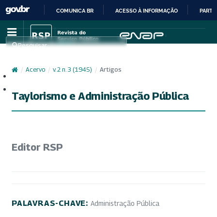
COMUNICA BR
ACESSO À INFORMAÇÃO
PARTI
IR
PARA
Pesquisar
O
CONTEÚDO
/
Acervo
/
v. 2 n. 3 (1945)
/
Artigos
Cadastro
Acesso
Taylorismo e Administração Pública
Editor RSP
PALAVRAS-CHAVE:
Administração Pública