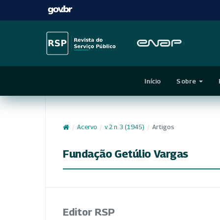
Início
Sobre
/
Acervo
/
v. 2 n. 3 (1945)
/
Artigos
Fundação Getúlio Vargas
Editor RSP