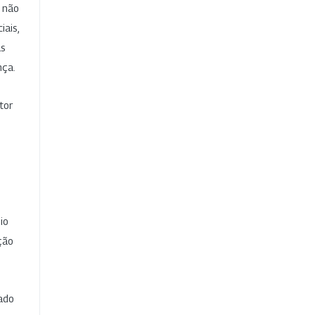
e não
iais,
as
nça.
tor
io
ção
cado