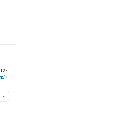
e
m
-124.
hp/R