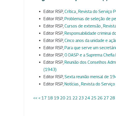
Editor RSP,
Crítica
,
Revista do Serviço Pú
Editor RSP,
Problemas de seleção de p
Editor RSP,
Cursos de extensão
,
Revista
Editor RSP,
Responsabilidade criminai d
Editor RSP,
Cinco anos da unidade e aç
Editor RSP,
Para que serve um secretár
Editor RSP,
O DASP e a Suprema Chefia 
Editor RSP,
Reunião dos Conselhos Admi
(1943)
Editor RSP,
Sexta reunião mensal de 1
Editor RSP,
Notícias
,
Revista do Serviço 
<<
<
17
18
19
20
21
22
23
24
25
26
27
28