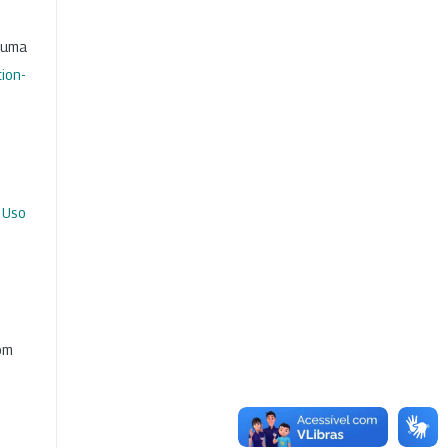
b uma
ion-
 Uso
com