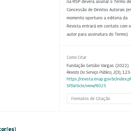
na RSP deverá assinar o Termo d
Concessão de Direitos Autorais (e
momento oportuno a editoria da
Revista entrará em contato com o
autor para assinatura do Termo).
Como Citar
Fundação Getúlio Vargas. (2022).
Revista Do Serviço Público
,
2
(3), 123
https://revista.enap.gov.br/index.p
SP/article/view/8025
Formatos de Citação
tor(es)