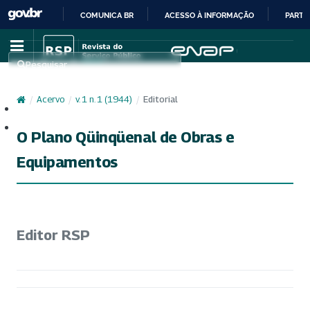
COMUNICA BR
ACESSO À INFORMAÇÃO
PARTI
IR
PARA
Pesquisar
O
CONTEÚDO
/
Acervo
/
v. 1 n. 1 (1944)
/
Editorial
Cadastro
Acesso
O Plano Qüinqüenal de Obras e
Equipamentos
Editor RSP