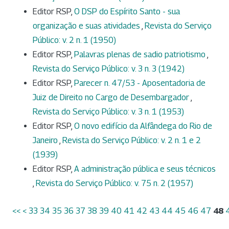
Editor RSP,
O DSP do Espírito Santo - sua
organização e suas atividades
,
Revista do Serviço
Público: v. 2 n. 1 (1950)
Editor RSP,
Palavras plenas de sadio patriotismo
,
Revista do Serviço Público: v. 3 n. 3 (1942)
Editor RSP,
Parecer n. 47/53 - Aposentadoria de
Juiz de Direito no Cargo de Desembargador
,
Revista do Serviço Público: v. 3 n. 1 (1953)
Editor RSP,
O novo edifício da Alfândega do Rio de
Janeiro
,
Revista do Serviço Público: v. 2 n. 1 e 2
(1939)
Editor RSP,
A administração pública e seus técnicos
,
Revista do Serviço Público: v. 75 n. 2 (1957)
<<
<
33
34
35
36
37
38
39
40
41
42
43
44
45
46
47
48