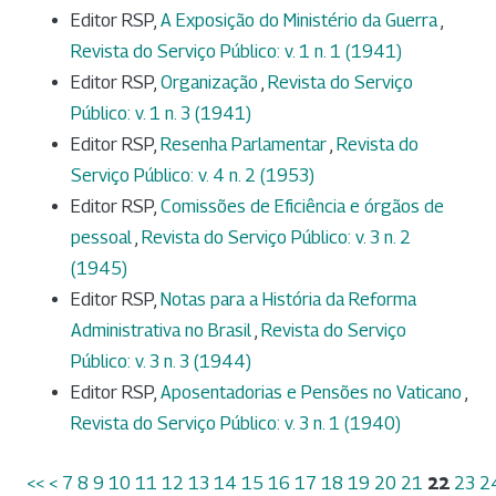
Editor RSP,
A Exposição do Ministério da Guerra
,
Revista do Serviço Público: v. 1 n. 1 (1941)
Editor RSP,
Organização
,
Revista do Serviço
Público: v. 1 n. 3 (1941)
Editor RSP,
Resenha Parlamentar
,
Revista do
Serviço Público: v. 4 n. 2 (1953)
Editor RSP,
Comissões de Eficiência e órgãos de
pessoal
,
Revista do Serviço Público: v. 3 n. 2
(1945)
Editor RSP,
Notas para a História da Reforma
Administrativa no Brasil
,
Revista do Serviço
Público: v. 3 n. 3 (1944)
Editor RSP,
Aposentadorias e Pensões no Vaticano
,
Revista do Serviço Público: v. 3 n. 1 (1940)
<<
<
7
8
9
10
11
12
13
14
15
16
17
18
19
20
21
22
23
2