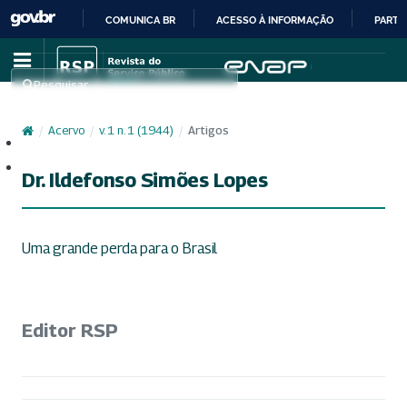
COMUNICA BR
ACESSO À INFORMAÇÃO
PARTI
IR
PARA
Pesquisar
O
CONTEÚDO
/
Acervo
/
v. 1 n. 1 (1944)
/
Artigos
Cadastro
Acesso
Dr. Ildefonso Simões Lopes
Uma grande perda para o Brasil
Editor RSP