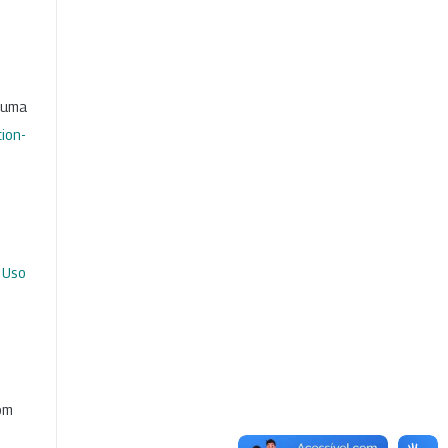
b uma
ion-
 Uso
com