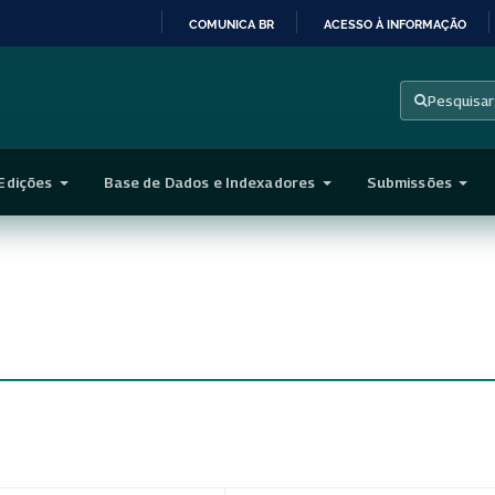
COMUNICA BR
ACESSO À INFORMAÇÃO
IR
PARA
Pesquisar
O
CONTEÚDO
Edições
Base de Dados e Indexadores
Submissões