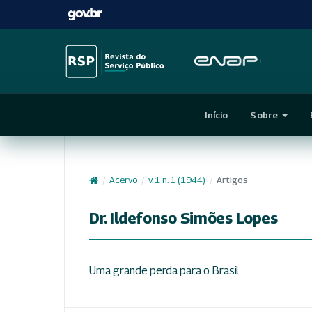
Início
Sobre
/
Acervo
/
v. 1 n. 1 (1944)
/
Artigos
Dr. Ildefonso Simões Lopes
Uma grande perda para o Brasil