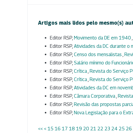
Artigos mais lidos pelo mesmo(s) au
Editor RSP,
Movimento da DE em 1940
Editor RSP,
Atividades da DC durante o 
Editor RSP,
Censo dos mensalistas
,
Revi
Editor RSP,
Salário mínimo do Funcionár
Editor RSP,
Crítica
,
Revista do Serviço Pú
Editor RSP,
Crítica
,
Revista do Serviço Pú
Editor RSP,
Atividades da DC em nove
Editor RSP,
Câmara Corporativa
,
Revista
Editor RSP,
Revisão das propostas parci
Editor RSP,
Nova Legislação para o Ext
<<
<
15
16
17
18
19
20
21
22
23
24
25
26