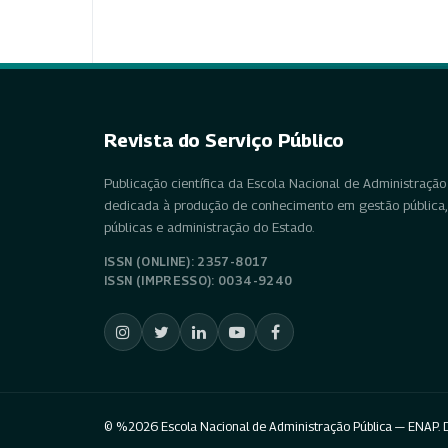
Revista do Serviço Público
Publicação científica da Escola Nacional de Administração 
dedicada à produção de conhecimento em gestão pública, 
públicas e administração do Estado.
ISSN (ONLINE): 2357-8017
ISSN (IMPRESSO): 0034-9240
© %2026 Escola Nacional de Administração Pública — ENAP. D