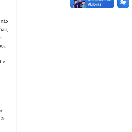
e não
iais,
as
nça.
tor
io
ção