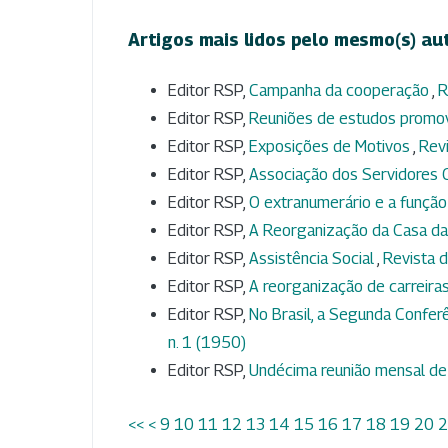
Artigos mais lidos pelo mesmo(s) au
Editor RSP,
Campanha da cooperação
,
R
Editor RSP,
Reuniões de estudos promo
Editor RSP,
Exposições de Motivos
,
Revi
Editor RSP,
Associação dos Servidores C
Editor RSP,
O extranumerário e a função
Editor RSP,
A Reorganização da Casa d
Editor RSP,
Assistência Social
,
Revista d
Editor RSP,
A reorganização de carreira
Editor RSP,
No Brasil, a Segunda Confer
n. 1 (1950)
Editor RSP,
Undécima reunião mensal d
<<
<
9
10
11
12
13
14
15
16
17
18
19
20
2