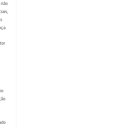
e não
iais,
as
nça.
tor
io
ção
cado