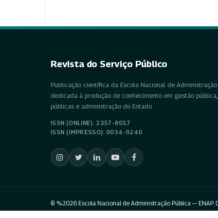
Revista do Serviço Público
Publicação científica da Escola Nacional de Administração 
dedicada à produção de conhecimento em gestão pública, 
públicas e administração do Estado.
ISSN (ONLINE): 2357-8017
ISSN (IMPRESSO): 0034-9240
© %2026 Escola Nacional de Administração Pública — ENAP. D