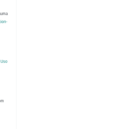
b uma
ion-
 Uso
com