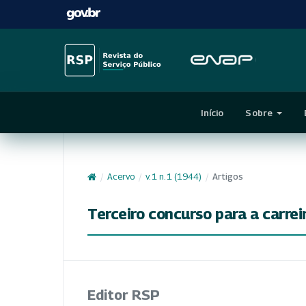
Início
Sobre
/
Acervo
/
v. 1 n. 1 (1944)
/
Artigos
Terceiro concurso para a carre
Editor RSP