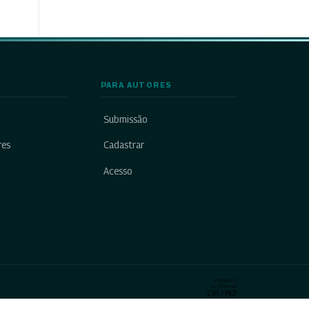
PARA AUTORES
Submissão
res
Cadastrar
Acesso