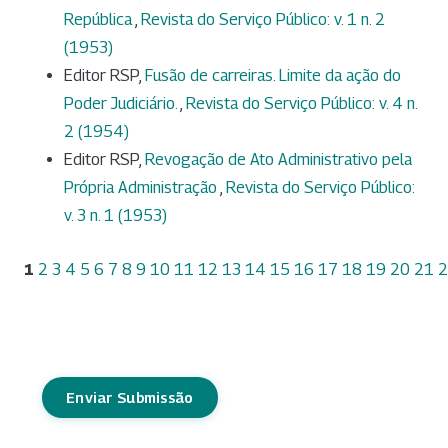
República
,
Revista do Serviço Público: v. 1 n. 2
(1953)
Editor RSP,
Fusão de carreiras. Limite da ação do
Poder Judiciário.
,
Revista do Serviço Público: v. 4 n.
2 (1954)
Editor RSP,
Revogação de Ato Administrativo pela
Própria Administração
,
Revista do Serviço Público:
v. 3 n. 1 (1953)
1
2
3
4
5
6
7
8
9
10
11
12
13
14
15
16
17
18
19
20
21
2
Enviar Submissão