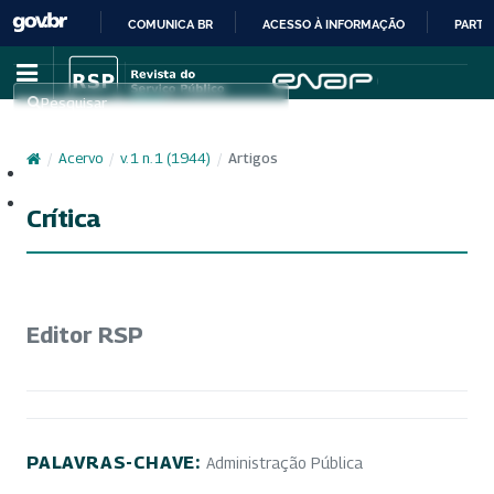
COMUNICA BR
ACESSO À INFORMAÇÃO
PARTI
IR
PARA
Pesquisar
O
CONTEÚDO
/
Acervo
/
v. 1 n. 1 (1944)
/
Artigos
Cadastro
Acesso
Crítica
Editor RSP
PALAVRAS-CHAVE:
Administração Pública